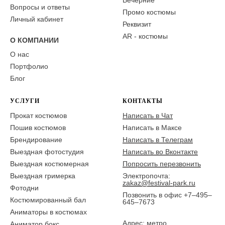
Вопросы и ответы
Промо костюмы
Личный кабинет
Реквизит
AR - костюмы
О КОМПАНИИ
О нас
Портфолио
Блог
УСЛУГИ
КОНТАКТЫ
Прокат костюмов
Написать в Чат
Пошив костюмов
Написать в Максе
Брендирование
Написать в Телеграм
Выездная фотостудия
Написать во Вконтакте
Выездная костюмерная
Попросить перезвонить
Выездная гримерка
Электропочта:
zakaz@festival-park.ru
Фотодни
Позвонить в офис +7–495–
Костюмированный бал
645–7673
Аниматоры в костюмах
Адрес: метро
Аниматор бокс