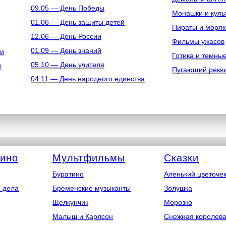
09.05 — День Победы
Монашки и куль
01.06 — День защиты детей
Пираты и моряк
12.06 — День России
Фильмы ужасов
01.09 — День знаний
ки
Готика и темны
05.10 — День учителя
л
Пугающий рекв
04.11 — День народного единства
кино
Мультфильмы
Сказки
Буратино
Аленький цветоче
 дела
Бременские музыканты
Золушка
Щелкунчик
Морозко
Малыш и Карлсон
Снежная королев