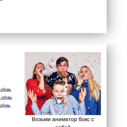
 обувь
 обувь
обувь
Возьми аниматор бокс с