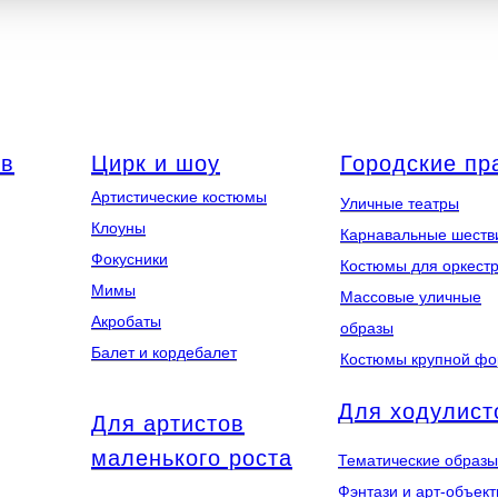
ов
Цирк и шоу
Городские пр
Артистические костюмы
Уличные театры
Клоуны
Карнавальные шеств
Фокусники
Костюмы для оркест
Мимы
Массовые уличные
Акробаты
образы
Балет и кордебалет
Костюмы крупной ф
Для ходулист
Для артистов
маленького роста
Тематические образы
Фэнтази и арт-объек