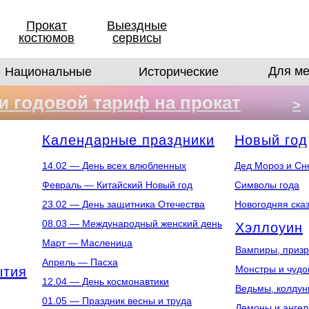
Прокат
Выездные
костюмов
сервисы
Для ме
Национальные
Исторические
 годовой тариф на прокат
>
в
Календарные праздники
Новый год
14.02 — День всех влюбленных
Дед Мороз и Сн
Февраль — Китайский Новый год
Символы года
23.02 — День защитника Отечества
Новогодняя ска
08.03 — Международный женский день
Хэллоуин
Март — Масленица
Вампиры, призр
Апрель — Пасха
Монстры и чуд
ытия
12.04 — День космонавтики
Ведьмы, колдун
01.05 — Праздник весны и труда
Демоны и анге