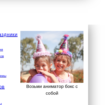
аздники
ия
ров
ормы
Возьми аниматор бокс с
ов
собой
ты