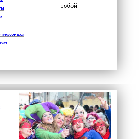
собой
ты
и
е персонажи
изит
к
а