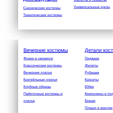
Универсальные куклы
Сценические костюмы
Тематические костюмы
Вечерние костюмы
Детали кос
Фраки и смокинги
Пиджаки
Классические костюмы
Жилеты
Вечерние платья
Рубашки
Коктейльные платья
Корсеты
Клубные образы
Юбки
Пайеточные костюмы и
Кринолины и по
платья
Брюки
Плащи и мантии