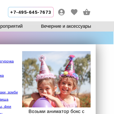
+7-495-645-7673
роприятий
Вечерние и аксессуары
егурочка
зка
аки, зомби
овища
ы, феи
Возьми аниматор бокс с
лы