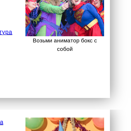
тура
Возьми аниматор бокс с
собой
а