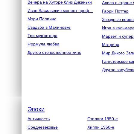
Вечера на Хуторе близ Диканьки
Алиса в стране 
Иван Васильевич меняет проф...
Гарри Поттер
Мэри Поппинс
Звездные воин
Свадьба в Малиновке
Игра в кальмар
Три мушкетера
Марвел и супер
Формула любви
Матрица
Другое отечественное кино
Мир Дикого Зап
Гангстерское ки
Другое зарубеж
Эпохи
Античность
Стиляги 1950-е
Средневековье
Хиппи 1960-е