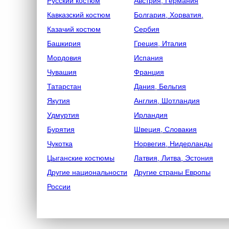
Русский костюм
Австрия, Германия
Кавказский костюм
Болгария, Хорватия,
Казачий костюм
Сербия
Башкирия
Греция, Италия
Мордовия
Испания
Чувашия
Франция
Татарстан
Дания, Бельгия
Якутия
Англия, Шотландия
Удмуртия
Ирландия
Бурятия
Швеция, Словакия
Чукотка
Норвегия, Нидерланды
Цыганские костюмы
Латвия, Литва, Эстония
Другие национальности
Другие страны Европы
России