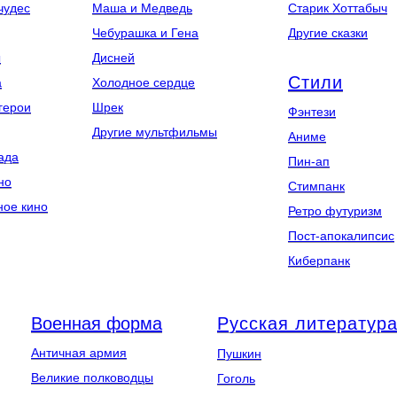
чудес
Маша и Медведь
Старик Хоттабыч
Чебурашка и Гена
Другие сказки
ы
Дисней
Стили
а
Холодное сердце
герои
Шрек
Фэнтези
Другие мультфильмы
Аниме
ада
Пин-ап
но
Стимпанк
ное кино
Ретро футуризм
Пост-апокалипсис
Киберпанк
Военная форма
Русская литератур
Античная армия
Пушкин
Великие полководцы
Гоголь