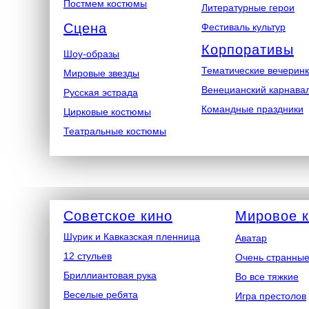
Постмем костюмы
Литературные герои
Сцена
Фестиваль культур
Корпоративы
Шоу-образы
Тематические вечерин
Мировые звезды
Венецианский карнава
Русская эстрада
Командные праздники
Цирковые костюмы
Театральные костюмы
Советское кино
Мировое 
Шурик и Кавказская пленница
Аватар
12 стульев
Очень странные
Бриллиантовая рука
Во все тяжкие
Веселые ребята
Игра престолов