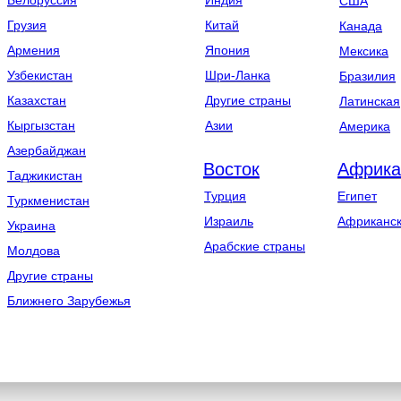
Белоруссия
Индия
США
Грузия
Китай
Канада
Армения
Япония
Мексика
Узбекистан
Шри-Ланка
Бразилия
Казахстан
Другие страны
Латинская
Кыргызстан
Азии
Америка
Азербайджан
Восток
Африка
Таджикистан
Турция
Египет
Туркменистан
Израиль
Африканск
Украина
Арабские страны
Молдова
Другие страны
Ближнего Зарубежья