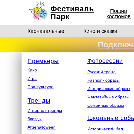
Фестиваль
Пошив
Парк
костюмов
Карнавальные
Кино и сказки
Подключи
костюмо
Ф
отосеcсии
Премьеры
Кино
Русский тренд
Игры
Fashion- образы
Поп-культура
Исторические образы
Фантазийные образы
Тренды
Семейные образы
Интернет-тренды
Школьные соб
Звезды
Afterhalloween
Исторический бал