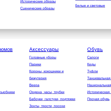
Исторические образы
Белые и световые
Сценические образы
тюмов
Аксессуары
Обувь
Головные уборы
Сапоги
Парики
Кеды
Короны, кокошники и
Туфли
бижутерия
Танцевальная
Веера
Национальная
дъюбники
Ордена, часы, трубки
Историческая 
Бабочки, галстуки, подтяжки
Прочая обувь
Зонты, трости, посохи