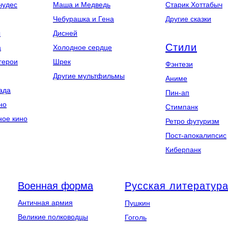
чудес
Маша и Медведь
Старик Хоттабыч
Чебурашка и Гена
Другие сказки
ы
Дисней
Стили
а
Холодное сердце
герои
Шрек
Фэнтези
Другие мультфильмы
Аниме
ада
Пин-ап
но
Стимпанк
ное кино
Ретро футуризм
Пост-апокалипсис
Киберпанк
Военная форма
Русская литератур
Античная армия
Пушкин
Великие полководцы
Гоголь