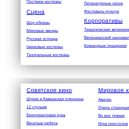
Постмем костюмы
Литературные герои
Сцена
Фестиваль культур
Корпоративы
Шоу-образы
Тематические вечерин
Мировые звезды
Венецианский карнава
Русская эстрада
Командные праздники
Цирковые костюмы
Театральные костюмы
Советское кино
Мировое 
Шурик и Кавказская пленница
Аватар
12 стульев
Очень странные
Бриллиантовая рука
Во все тяжкие
Веселые ребята
Игра престолов