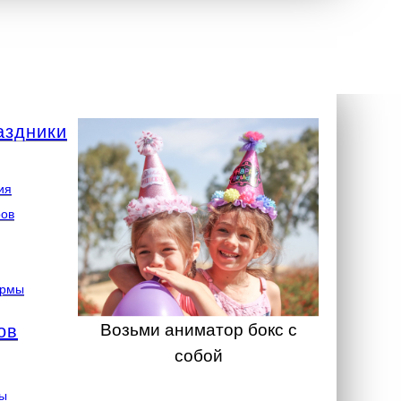
аздники
ия
ров
ормы
Возьми аниматор бокс с
ов
собой
ты