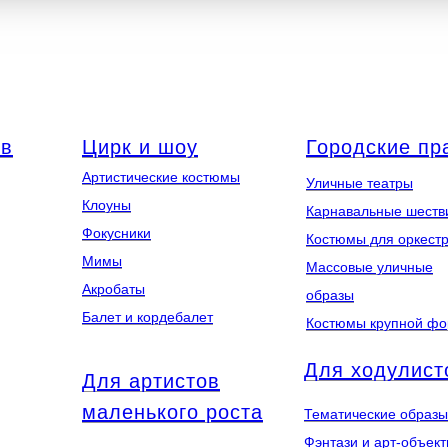
ов
Цирк и шоу
Городские пр
Артистические костюмы
Уличные театры
Клоуны
Карнавальные шеств
Фокусники
Костюмы для оркест
Мимы
Массовые уличные
Акробаты
образы
Балет и кордебалет
Костюмы крупной ф
Для ходулист
Для артистов
маленького роста
Тематические образы
Фэнтази и арт-объек