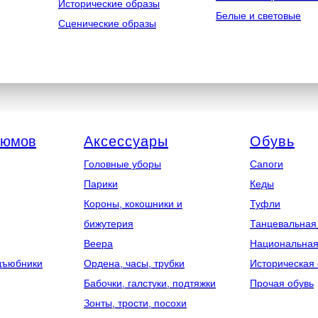
Исторические образы
Белые и световые
Сценические образы
тюмов
Аксессуары
Обувь
Головные уборы
Сапоги
Парики
Кеды
Короны, кокошники и
Туфли
бижутерия
Танцевальная
Веера
Национальная
дъюбники
Ордена, часы, трубки
Историческая 
Бабочки, галстуки, подтяжки
Прочая обувь
Зонты, трости, посохи