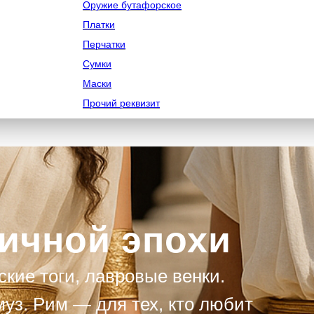
Оружие бутафорское
Платки
Перчатки
Сумки
Маски
Прочий реквизит
ичной эпохи
ские тоги, лавровые венки.
уз. Рим — для тех, кто любит