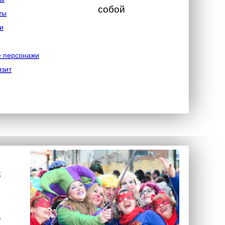
собой
ты
и
е персонажи
изит
к
а