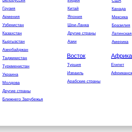
Белоруссия
Индия
США
Грузия
Китай
Канада
Армения
Япония
Мексика
Узбекистан
Шри-Ланка
Бразилия
Казахстан
Другие страны
Латинская
Кыргызстан
Азии
Америка
Азербайджан
Восток
Африка
Таджикистан
Турция
Египет
Туркменистан
Израиль
Африканск
Украина
Арабские страны
Молдова
Другие страны
Ближнего Зарубежья