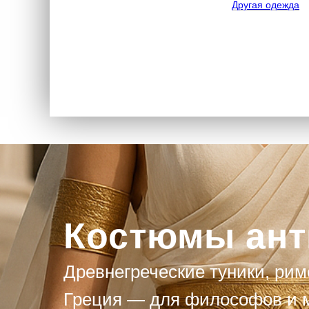
Другая одежда
Костюмы ант
Древнегреческие туники, рим
Греция — для философов и м