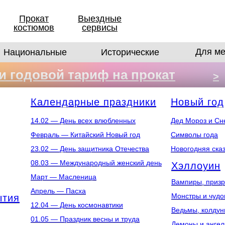
Прокат
Выездные
костюмов
сервисы
Для ме
Национальные
Исторические
 годовой тариф на прокат
>
в
Календарные праздники
Новый год
14.02 — День всех влюбленных
Дед Мороз и Сн
Февраль — Китайский Новый год
Символы года
23.02 — День защитника Отечества
Новогодняя ска
08.03 — Международный женский день
Хэллоуин
Март — Масленица
Вампиры, призр
Апрель — Пасха
Монстры и чуд
ытия
12.04 — День космонавтики
Ведьмы, колдун
01.05 — Праздник весны и труда
Демоны и анге