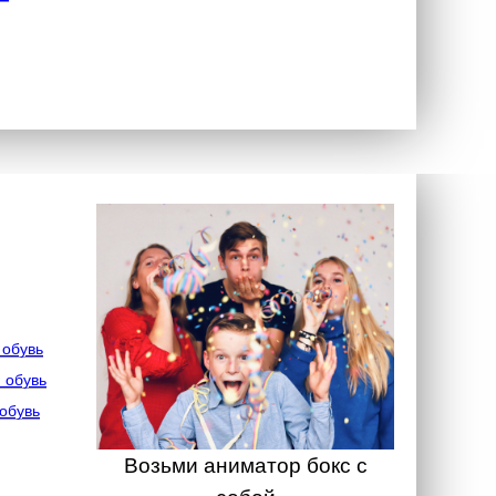
 обувь
 обувь
обувь
Возьми аниматор бокс с