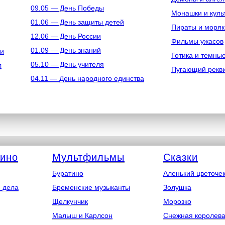
09.05 — День Победы
Монашки и куль
01.06 — День защиты детей
Пираты и моряк
12.06 — День России
Фильмы ужасов
01.09 — День знаний
ки
Готика и темны
05.10 — День учителя
л
Пугающий рекв
04.11 — День народного единства
кино
Мультфильмы
Сказки
Буратино
Аленький цветоче
 дела
Бременские музыканты
Золушка
Щелкунчик
Морозко
Малыш и Карлсон
Снежная королев