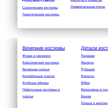
Универсальные куклы
Сценические костюмы
Тематические костюмы
Вечерние костюмы
Детали кос
Фраки и смокинги
Пиджаки
Классические костюмы
Жилеты
Вечерние платья
Рубашки
Коктейльные платья
Корсеты
Клубные образы
Юбки
Пайеточные костюмы и
Кринолины и по
платья
Брюки
Плащи и мантии