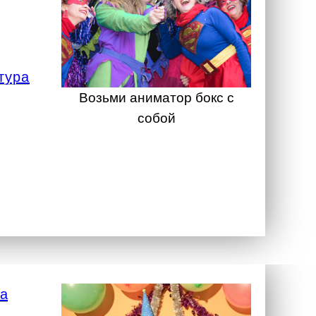
тура
Возьми аниматор бокс с
собой
а