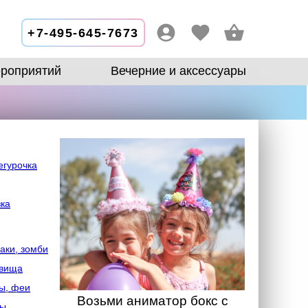
+7-495-645-7673
роприятий
Вечерние и аксессуары
егурочка
зка
аки, зомби
овища
ы, феи
Возьми аниматор бокс с
лы