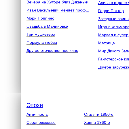
Вечера на Хуторе близ Диканьки
Алиса в стране 
Иван Васильевич меняет проф...
Гарри Поттер
Мэри Поппинс
Звездные воин
Свадьба в Малиновке
Игра в кальмар
Три мушкетера
Марвел и супер
Формула любви
Матрица
Другое отечественное кино
Мир Дикого Зап
Гангстерское ки
Другое зарубеж
Эпохи
Античность
Стиляги 1950-е
Средневековье
Хиппи 1960-е