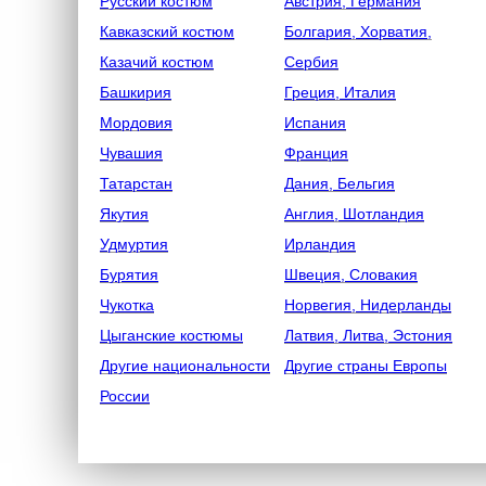
Русский костюм
Австрия, Германия
Кавказский костюм
Болгария, Хорватия,
Казачий костюм
Сербия
Башкирия
Греция, Италия
Мордовия
Испания
Чувашия
Франция
Татарстан
Дания, Бельгия
Якутия
Англия, Шотландия
Удмуртия
Ирландия
Бурятия
Швеция, Словакия
Чукотка
Норвегия, Нидерланды
Цыганские костюмы
Латвия, Литва, Эстония
Другие национальности
Другие страны Европы
России