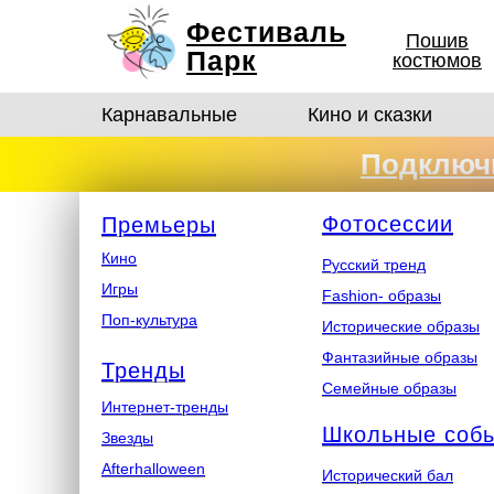
Фестиваль
Пошив
Парк
костюмов
Карнавальные
Кино и сказки
Подключи
костюмо
Ф
отосеcсии
Премьеры
Кино
Русский тренд
Игры
Fashion- образы
Поп-культура
Исторические образы
Фантазийные образы
Тренды
Семейные образы
Интернет-тренды
Школьные соб
Звезды
Afterhalloween
Исторический бал