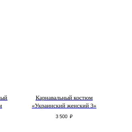
ный
Карнавальный костюм
м
«Украинский женский 3»
3 500
₽