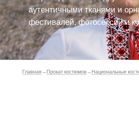
аутентичными тканями и орна
фестивалей, фотосессий и к
Главная
→
Прокат костюмов
→
Национальные кос