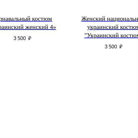
рнавальный костюм
Женский националь
раинский женский 4»
украинский костю
"Украинский костю
3 500
₽
3 500
₽