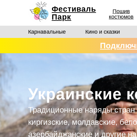
Фестиваль
Пошив
Парк
костюмов
Карнавальные
Кино и сказки
Подключи
костюмо
Украинские 
Традиционные наряды стран 
киргизские, молдавские, бело
азербайджанские и другие н