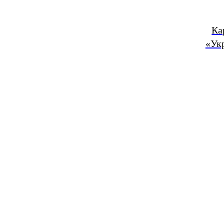
Ка
«Ук