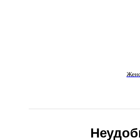
Женс
Неудоб