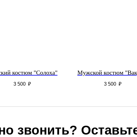
кий костюм "Солоха"
Мужской костюм "Вак
3 500
₽
3 500
₽
но звонить? Оставьте