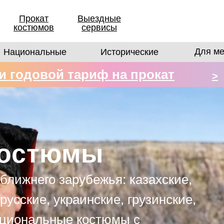
Прокат
Выездные
костюмов
сервисы
Для ме
Национальные
Исторические
 годовой тариф на прокат
>
в
костюмы
ближнего зарубежья: казахские,
русские, украинские, грузинские,
ациональные костюмы с