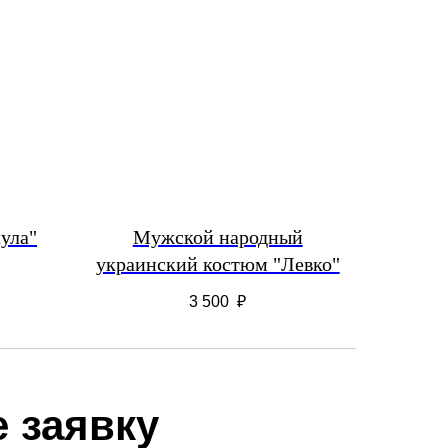
ула"
Мужской народный
украинский костюм "Левко"
3 500
₽
 заявку