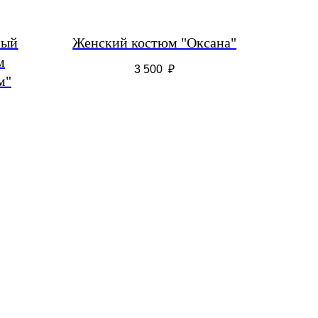
ный
Женский костюм "Оксана"
м
3 500
₽
м"