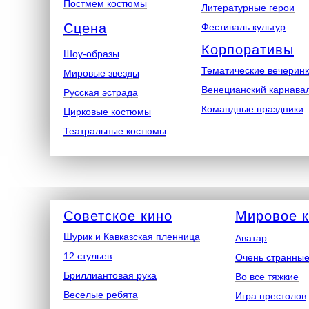
Постмем костюмы
Литературные герои
Сцена
Фестиваль культур
Корпоративы
Шоу-образы
Тематические вечерин
Мировые звезды
Венецианский карнава
Русская эстрада
Командные праздники
Цирковые костюмы
Театральные костюмы
Советское кино
Мировое 
Шурик и Кавказская пленница
Аватар
12 стульев
Очень странные
Бриллиантовая рука
Во все тяжкие
Веселые ребята
Игра престолов