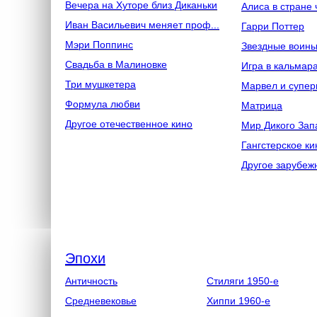
Вечера на Хуторе близ Диканьки
Алиса в стране 
Иван Васильевич меняет проф...
Гарри Поттер
Мэри Поппинс
Звездные воин
Свадьба в Малиновке
Игра в кальмар
Три мушкетера
Марвел и супер
Формула любви
Матрица
Другое отечественное кино
Мир Дикого Зап
Гангстерское ки
Другое зарубеж
Эпохи
Античность
Стиляги 1950-е
Средневековье
Хиппи 1960-е