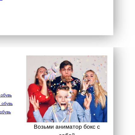
 обувь
 обувь
обувь
Возьми аниматор бокс с