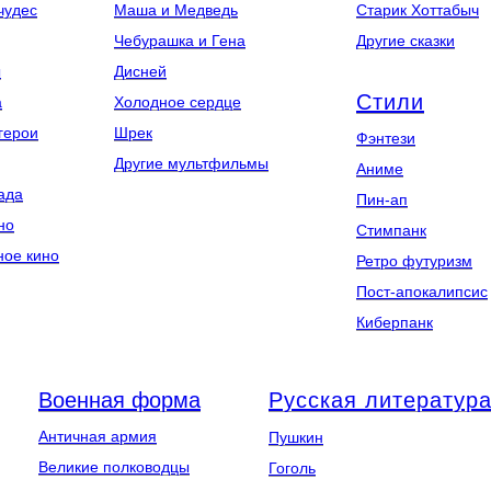
чудес
Маша и Медведь
Старик Хоттабыч
Чебурашка и Гена
Другие сказки
ы
Дисней
Стили
а
Холодное сердце
герои
Шрек
Фэнтези
Другие мультфильмы
Аниме
ада
Пин-ап
но
Стимпанк
ное кино
Ретро футуризм
Пост-апокалипсис
Киберпанк
Военная форма
Русская литератур
Античная армия
Пушкин
Великие полководцы
Гоголь