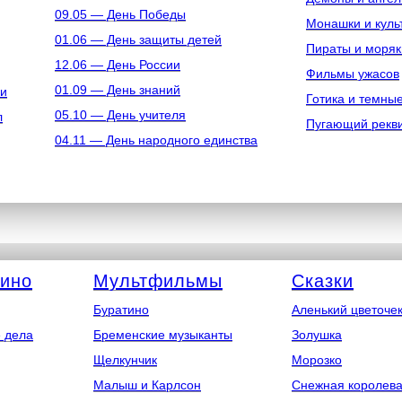
09.05 — День Победы
Монашки и куль
01.06 — День защиты детей
Пираты и моряк
12.06 — День России
Фильмы ужасов
01.09 — День знаний
ки
Готика и темны
05.10 — День учителя
л
Пугающий рекв
04.11 — День народного единства
кино
Мультфильмы
Сказки
Буратино
Аленький цветоче
 дела
Бременские музыканты
Золушка
Щелкунчик
Морозко
Малыш и Карлсон
Снежная королев