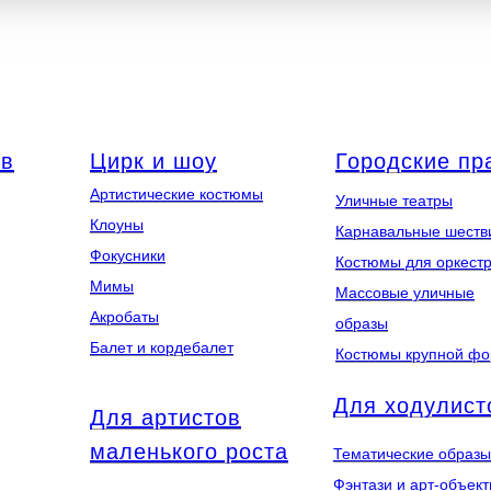
ов
Цирк и шоу
Городские пр
Артистические костюмы
Уличные театры
Клоуны
Карнавальные шеств
Фокусники
Костюмы для оркест
Мимы
Массовые уличные
Акробаты
образы
Балет и кордебалет
Костюмы крупной ф
Для ходулист
Для артистов
маленького роста
Тематические образы
Фэнтази и арт-объек