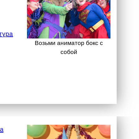
тура
Возьми аниматор бокс с
собой
а