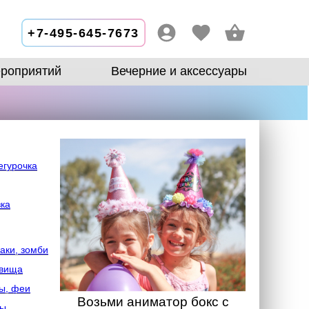
+7-495-645-7673
роприятий
Вечерние и аксессуары
егурочка
зка
аки, зомби
овища
ы, феи
Возьми аниматор бокс с
лы