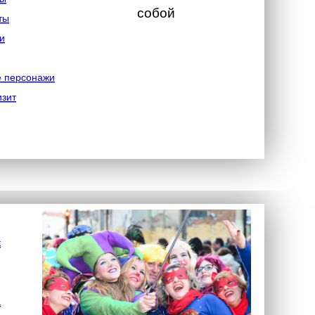
собой
ты
и
е персонажи
изит
к
а