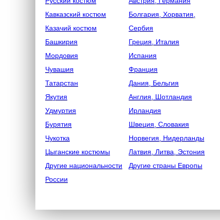
Русский костюм
Австрия, Германия
Кавказский костюм
Болгария, Хорватия,
Казачий костюм
Сербия
Башкирия
Греция, Италия
Мордовия
Испания
Чувашия
Франция
Татарстан
Дания, Бельгия
Якутия
Англия, Шотландия
Удмуртия
Ирландия
Бурятия
Швеция, Словакия
Чукотка
Норвегия, Нидерланды
Цыганские костюмы
Латвия, Литва, Эстония
Другие национальности
Другие страны Европы
России