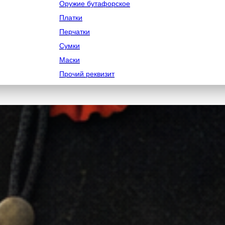
Оружие бутафорское
Платки
Перчатки
Сумки
Маски
Прочий реквизит