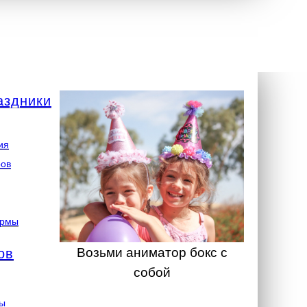
аздники
ия
ров
ормы
Возьми аниматор бокс с
ов
собой
ты