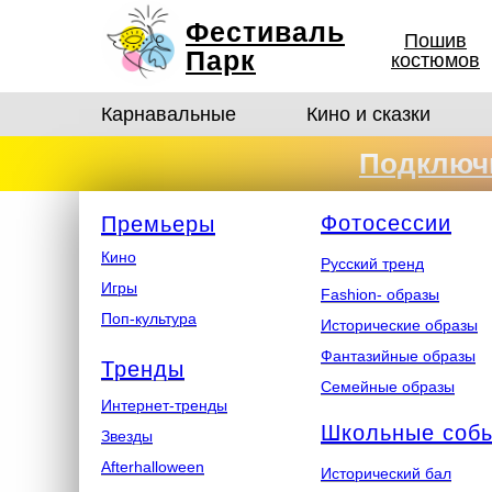
Фестиваль
Пошив
Парк
костюмов
Карнавальные
Кино и сказки
Подключи
костюмо
Ф
отосеcсии
Премьеры
Кино
Русский тренд
Игры
Fashion- образы
Поп-культура
Исторические образы
Фантазийные образы
Тренды
Семейные образы
Интернет-тренды
Школьные соб
Звезды
Afterhalloween
Исторический бал