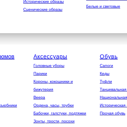
Исторические образы
Белые и световые
Сценические образы
тюмов
Аксессуары
Обувь
Головные уборы
Сапоги
Парики
Кеды
Короны, кокошники и
Туфли
бижутерия
Танцевальная
Веера
Национальная
дъюбники
Ордена, часы, трубки
Историческая 
Бабочки, галстуки, подтяжки
Прочая обувь
Зонты, трости, посохи