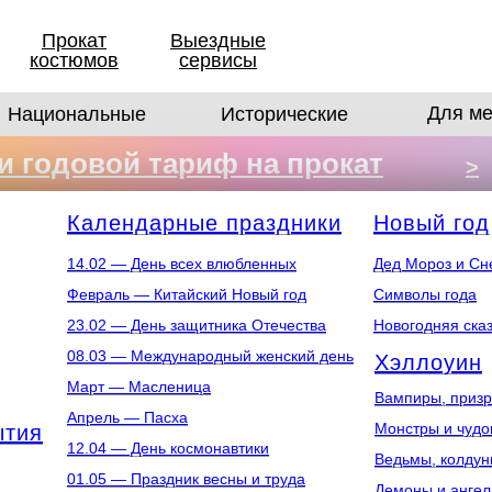
Прокат
Выездные
костюмов
сервисы
Для ме
Национальные
Исторические
 годовой тариф на прокат
>
в
Календарные праздники
Новый год
14.02 — День всех влюбленных
Дед Мороз и Сн
Февраль — Китайский Новый год
Символы года
23.02 — День защитника Отечества
Новогодняя ска
08.03 — Международный женский день
Хэллоуин
Март — Масленица
Вампиры, призр
Апрель — Пасха
Монстры и чуд
ытия
12.04 — День космонавтики
Ведьмы, колдун
01.05 — Праздник весны и труда
Демоны и анге