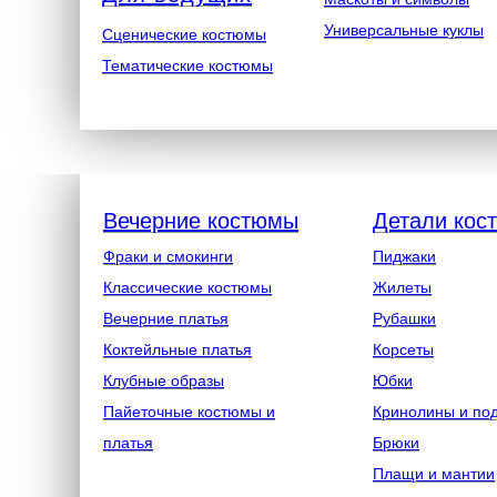
Универсальные куклы
Сценические костюмы
Тематические костюмы
Вечерние костюмы
Детали кос
Фраки и смокинги
Пиджаки
Классические костюмы
Жилеты
Вечерние платья
Рубашки
Коктейльные платья
Корсеты
Клубные образы
Юбки
Пайеточные костюмы и
Кринолины и по
платья
Брюки
Плащи и мантии