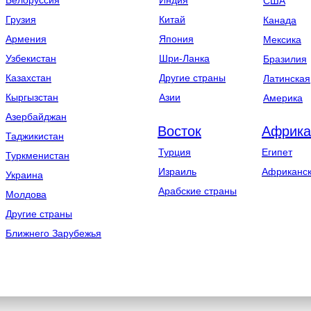
Белоруссия
Индия
США
Грузия
Китай
Канада
Армения
Япония
Мексика
Узбекистан
Шри-Ланка
Бразилия
Казахстан
Другие страны
Латинская
Кыргызстан
Азии
Америка
Азербайджан
Восток
Африка
Таджикистан
Турция
Египет
Туркменистан
Израиль
Африканск
Украина
Арабские страны
Молдова
Другие страны
Ближнего Зарубежья