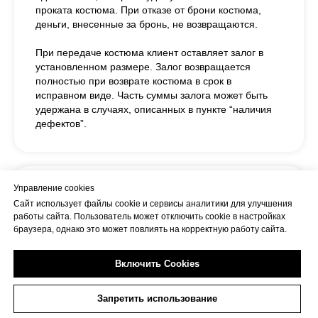
проката костюма. При отказе от брони костюма,
деньги, внесенные за бронь, не возвращаются.
При передаче костюма клиент оставляет залог в
установленном размере. Залог возвращается
полностью при возврате костюма в срок в
исправном виде. Часть суммы залога может быть
удержана в случаях, описанных в пункте “наличия
дефектов”.
Управление cookies
Продление проката
Сайт использует файлы cookie и сервисы аналитики для улучшения
работы сайта. Пользователь может отключить cookie в настройках
Возможна пролонгация сроков проката костюма при
браузера, однако это может повлиять на корректную работу сайта.
условии, что костюм не стоит дальше в сетке
проката. Оплата будет рассчитываться исходя из
Включить Cookies
стоимости проката костюма в сутки.
При продлении аренды на дополнительные сутки и
Запретить использование
более, необходимо предупредить не позднее 15:00