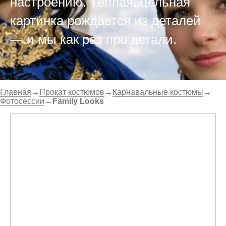
настроению. Теплая, цельная
картинка рождается из деталей
— и мы как раз про детали.
Главная
→
Прокат костюмов
→
Карнавальные костюмы
→
Фотосессии
→
Family Looks