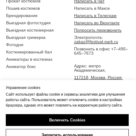
Прокат костюмов
Написать в Чат
Пошив костюмов
Написать в Максе
Брендирование
Написать в Телеграм
Выездная фотостудия
Написать во Вконтакте
Выездная костюмерная
Попросить перезвонить
Выездная гримерка
Электропочта:
zakaz@festival-park.ru
Фотодни
Позвонить в офис +7–495–
Костюмированный бал
645–7673
Аниматоры в костюмах
Адрес: метро
Аниматор бокс
Академическая,
117218, Москва, Россия,
ул. Новочеремушкинская
Управление cookies
25,
Сайт использует файлы cookie и сервисы аналитики для улучшения
5 эт., офис Фестиваль-парк
работы сайта. Пользователь может отключить cookie в настройках
браузера, однако это может повлиять на корректную работу сайта.
Включить Cookies
Tilda
Made on
Запретить использование