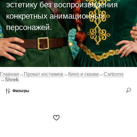
эстетику без воспроизведения
конкретных анимационных
персонажей.
Главная
→
Прокат костюмов
→
Кино и сказки
→
Cartoons
→
Shrek
Фильтры