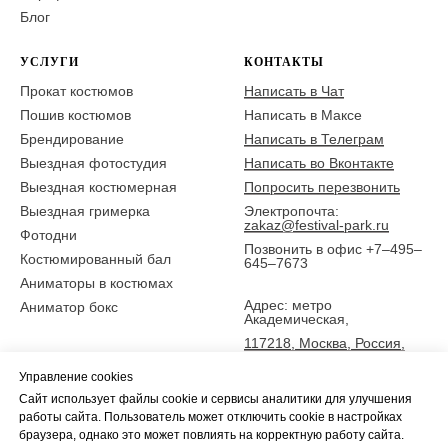
Блог
УСЛУГИ
КОНТАКТЫ
Прокат костюмов
Написать в Чат
Пошив костюмов
Написать в Максе
Брендирование
Написать в Телеграм
Выездная фотостудия
Написать во Вконтакте
Выездная костюмерная
Попросить перезвонить
Выездная гримерка
Электропочта:
zakaz@festival-park.ru
Фотодни
Позвонить в офис +7–495–
Костюмированный бал
645–7673
Аниматоры в костюмах
Адрес: метро
Аниматор бокс
Академическая,
117218, Москва, Россия,
ул. Новочеремушкинская
Управление cookies
25,
Сайт использует файлы cookie и сервисы аналитики для улучшения
5 эт., офис Фестиваль-парк
работы сайта. Пользователь может отключить cookie в настройках
браузера, однако это может повлиять на корректную работу сайта.