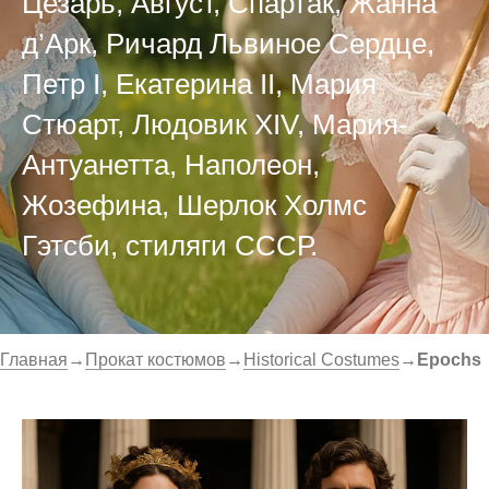
Цезарь, Август, Спартак, Жанна
д’Арк, Ричард Львиное Сердце,
Петр I, Екатерина II, Мария
Стюарт, Людовик XIV, Мария-
Антуанетта, Наполеон,
Жозефина, Шерлок Холмс
Гэтсби, стиляги СССР.
Главная
→
Прокат костюмов
→
Historical Costumes
→
Epochs