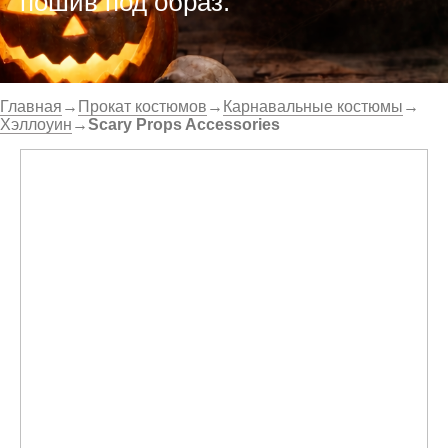
пошив под образ.
Главная
→
Прокат костюмов
→
Карнавальные костюмы
→
Хэллоуин
→
Scary Props Accessories