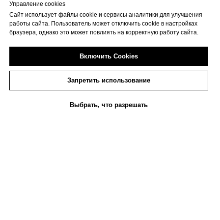
Управление cookies
более, необходимо предупредить не позднее 15:00
Сайт использует файлы cookie и сервисы аналитики для улучшения
последнего дня проката.
работы сайта. Пользователь может отключить cookie в настройках
При невозможности пролонгации костюма Салон
браузера, однако это может повлиять на корректную работу сайта.
может в одностороннем порядке потребовать
возврата костюма.
Включить Cookies
При отказе возврата взимается штраф, который
может достигать полной суммы залога и более, при
Запретить использование
этом костюм возвращается в обязательном
порядке.
Выбрать, что разрешать
Прокат
Каталог костюмов
Пошив
Сервисы
Состояние костюма
Салон проката гарантирует передачу костюма в
прокат в чистом и исправном виде, что фиксируется
в момент передачи сотрудниками Проката при
Клиенте.
Наличие видимых дефектов (пятен, дырок,
оторванных деталей) описывается в приложении к