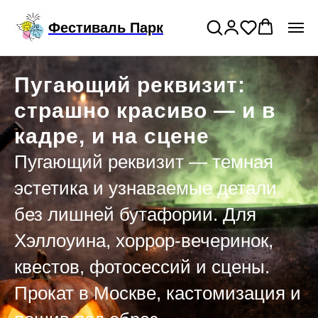
Подключи годовой тариф на прокат
>
Фестиваль Парк
костюмов
Пугающий реквизит:
страшно красиво — и в
кадре, и на сцене
Пугающий реквизит — темная
эстетика и узнаваемые детали
без лишней бутафории. Для
Хэллоуина, хоррор-вечеринок,
квестов, фотосессий и сцены.
Прокат в Москве, кастомизация и