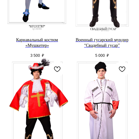
Карнавальный костюм
Военный гусарский мундир
«Мушкетер»
“Свадебный гусар”
3 500
₽
5 000
₽