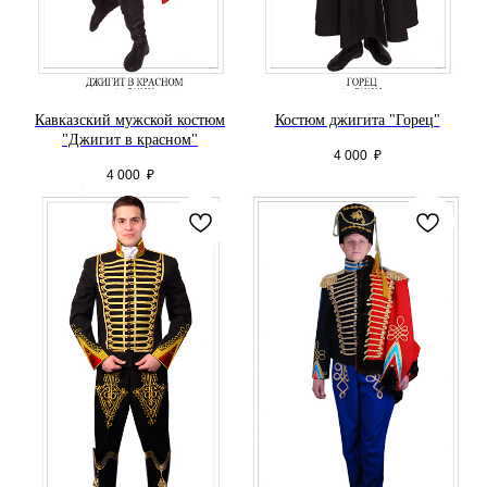
Кавказский мужской костюм
Костюм джигита "Горец"
"Джигит в красном"
4 000
₽
4 000
₽