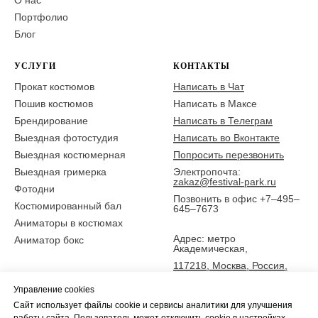
О нас
Портфолио
Блог
УСЛУГИ
КОНТАКТЫ
Прокат костюмов
Написать в Чат
Пошив костюмов
Написать в Максе
Брендирование
Написать в Телеграм
Выездная фотостудия
Написать во Вконтакте
Выездная костюмерная
Попросить перезвонить
Выездная гримерка
Электропочта:
zakaz@festival-park.ru
Фотодни
Позвонить в офис +7–495–
Костюмированный бал
645–7673
Аниматоры в костюмах
Адрес: метро
Аниматор бокс
Академическая,
117218, Москва, Россия,
ул. Новочеремушкинская
Управление cookies
25,
Сайт использует файлы cookie и сервисы аналитики для улучшения
5 эт., офис Фестиваль-парк
работы сайта. Пользователь может отключить cookie в настройках