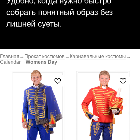
Удобно, когда нужно быстро
собрать понятный образ без
лишней суеты.
Главная
→
Прокат костюмов
→
Карнавальные костюмы
→
Calendar
→
Womens Day