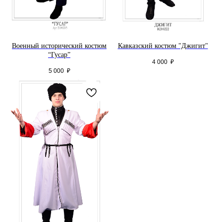
Военный исторический костюм
Кавказский костюм "Джигит"
“Гусар”
4 000
₽
5 000
₽