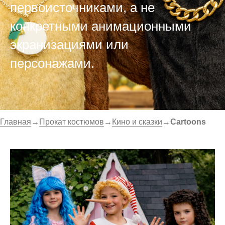
первоисточниками, а не
конкретными анимационными
экранизациями или
персонажами.
Главная
→
Прокат костюмов
→
Кино и сказки
→
Cartoons