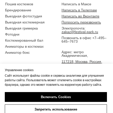
Пошив костюмов
Написать в Максе
Брендирование
Написать в Телеграм
Выездная фотостудия
Написать во Вконтакте
Выездная костюмерная
Попросить перезвонить
Выездная гримерка
Электропочта:
zakaz@festival-park.ru
Фотодни
Позвонить в офис +7–495–
Костюмированный бал
645–7673
Аниматоры в костюмах
Адрес: метро
Аниматор бокс
Академическая,
117218, Москва, Россия,
ул. Новочеремушкинская
Управление cookies
25,
Сайт использует файлы cookie и сервисы аналитики для улучшения
5 эт., офис Фестиваль-парк
работы сайта. Пользователь может отключить cookie в настройках
браузера, однако это может повлиять на корректную работу сайта.
Включить Cookies
Tilda
Made on
Запретить использование