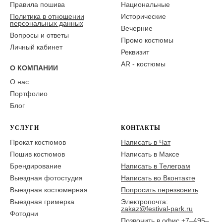
Правила пошива
Национальные
Политика в отношении
Исторические
персональных данных
Вечерние
Вопросы и ответы
Промо костюмы
Личный кабинет
Реквизит
AR - костюмы
О КОМПАНИИ
О нас
Портфолио
Блог
УСЛУГИ
КОНТАКТЫ
Прокат костюмов
Написать в Чат
Пошив костюмов
Написать в Максе
Брендирование
Написать в Телеграм
Выездная фотостудия
Написать во Вконтакте
Выездная костюмерная
Попросить перезвонить
Выездная гримерка
Электропочта:
zakaz@festival-park.ru
Фотодни
Позвонить в офис +7–495–