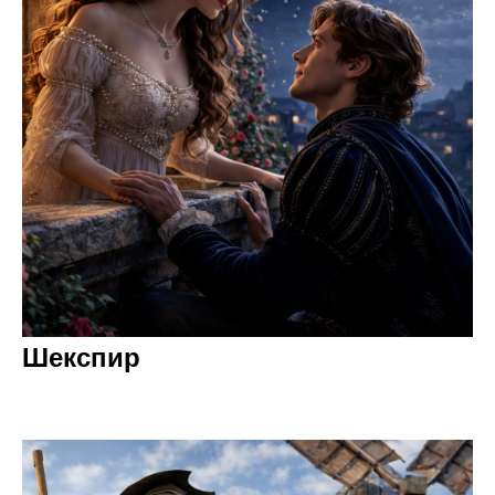
Шекспир