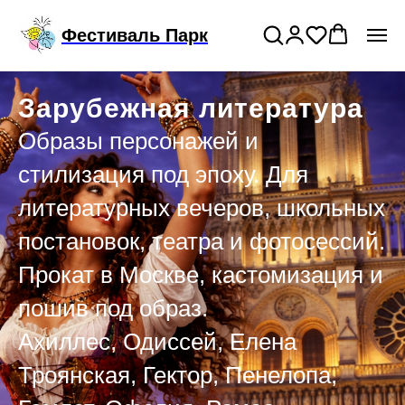
Подключи годовой тариф на прокат
>
Фестиваль Парк
костюмов
Зарубежная литература
Образы персонажей и
стилизация под эпоху. Для
литературных вечеров, школьных
постановок, театра и фотосессий.
Прокат в Москве, кастомизация и
пошив под образ.
Ахиллес, Одиссей, Елена
Троянская, Гектор, Пенелопа,