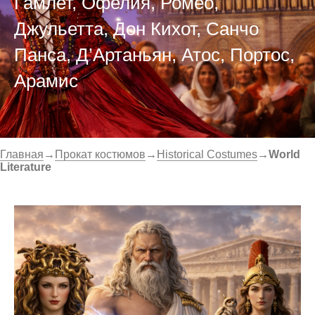
Гамлет, Офелия, Ромео,
Джульетта, Дон Кихот, Санчо
Панса, Д’Артаньян, Атос, Портос,
Арамис
Главная
→
Прокат костюмов
→
Historical Costumes
→
World
Literature