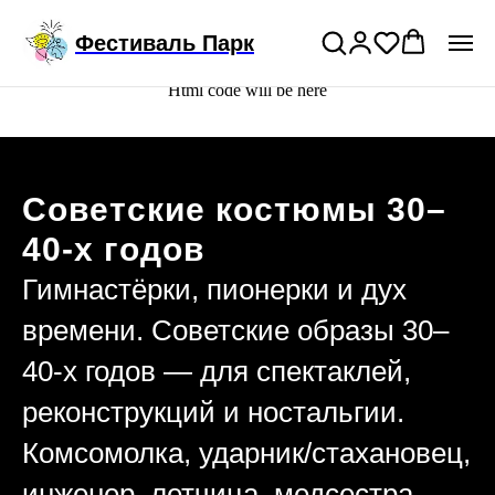
Подключи годовой тариф на прокат
>
Фестиваль Парк
костюмов
Html code will be here
Советские костюмы 30–
40-х годов
Гимнастёрки, пионерки и дух
времени. Советские образы 30–
40-х годов — для спектаклей,
реконструкций и ностальгии.
Комсомолка, ударник/стахановец,
инженер, летчица, медсестра,