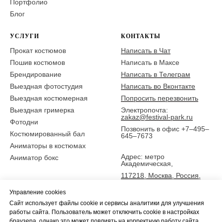
Портфолио
Блог
УСЛУГИ
КОНТАКТЫ
Прокат костюмов
Написать в Чат
Пошив костюмов
Написать в Максе
Брендирование
Написать в Телеграм
Выездная фотостудия
Написать во Вконтакте
Выездная костюмерная
Попросить перезвонить
Выездная гримерка
Электропочта:
zakaz@festival-park.ru
Фотодни
Позвонить в офис +7–495–
Костюмированный бал
645–7673
Аниматоры в костюмах
Адрес: метро
Аниматор бокс
Академическая,
117218, Москва, Россия,
ул. Новочеремушкинская
Управление cookies
25,
Сайт использует файлы cookie и сервисы аналитики для улучшения
5 эт., офис Фестиваль-парк
работы сайта. Пользователь может отключить cookie в настройках
браузера, однако это может повлиять на корректную работу сайта.