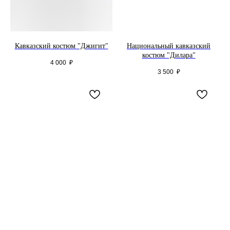
Кавказский костюм "Джигит"
Национальный кавказский
костюм "Дилара"
4 000
₽
3 500
₽