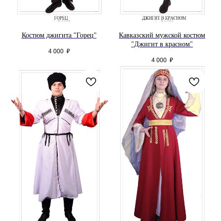
Костюм джигита "Горец"
Кавказский мужской костюм
"Джигит в красном"
4 000
₽
4 000
₽