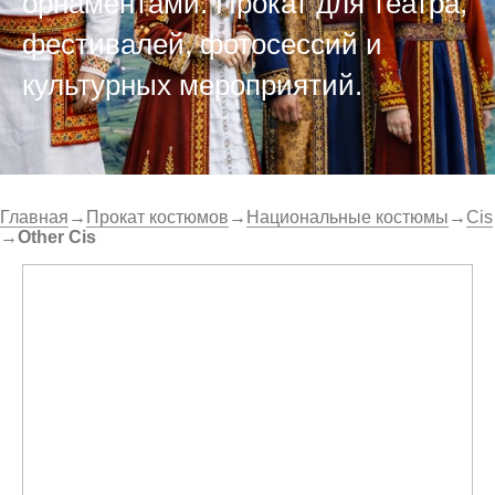
орнаментами. Прокат для театра,
фестивалей, фотосессий и
культурных мероприятий.
Главная
→
Прокат костюмов
→
Национальные костюмы
→
Cis
→
Other Cis