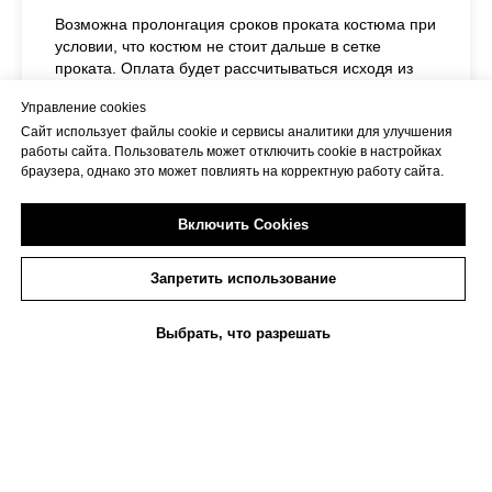
Возможна пролонгация сроков проката костюма при
условии, что костюм не стоит дальше в сетке
проката. Оплата будет рассчитываться исходя из
стоимости проката костюма в сутки.
Управление cookies
Сайт использует файлы cookie и сервисы аналитики для улучшения
При продлении аренды на дополнительные сутки и
работы сайта. Пользователь может отключить cookie в настройках
более, необходимо предупредить не позднее 15:00
браузера, однако это может повлиять на корректную работу сайта.
последнего дня проката.
При невозможности пролонгации костюма Салон
может в одностороннем порядке потребовать
Включить Cookies
возврата костюма.
Запретить использование
При отказе возврата взимается штраф, который
может достигать полной суммы залога и более, при
этом костюм возвращается в обязательном
Выбрать, что разрешать
порядке.
Прокат
Каталог костюмов
Пошив
Сервисы
Состояние костюма