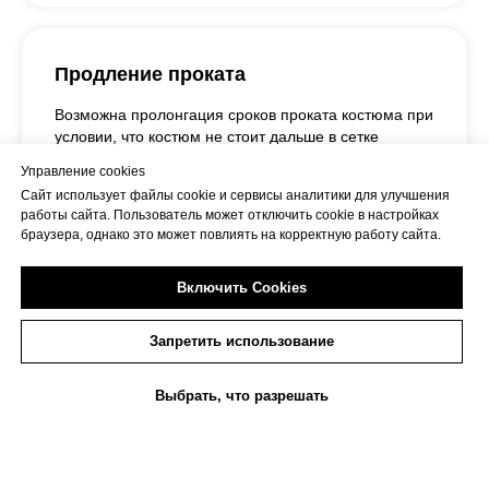
Продление проката
Возможна пролонгация сроков проката костюма при
условии, что костюм не стоит дальше в сетке
проката. Оплата будет рассчитываться исходя из
Управление cookies
стоимости проката костюма в сутки.
Сайт использует файлы cookie и сервисы аналитики для улучшения
работы сайта. Пользователь может отключить cookie в настройках
При продлении аренды на дополнительные сутки и
браузера, однако это может повлиять на корректную работу сайта.
более, необходимо предупредить не позднее 15:00
последнего дня проката.
Включить Cookies
При невозможности пролонгации костюма Салон
может в одностороннем порядке потребовать
возврата костюма.
Запретить использование
При отказе возврата взимается штраф, который
Выбрать, что разрешать
может достигать полной суммы залога и более, при
Прокат
Каталог костюмов
Пошив
Сервисы
этом костюм возвращается в обязательном
порядке.