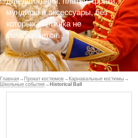
для движения: платья, фраки,
мундиры и аксессуары, без
которых картинка не
складывается.
Главная
→
Прокат костюмов
→
Карнавальные костюмы
→
Школьные события
→
Historical Ball