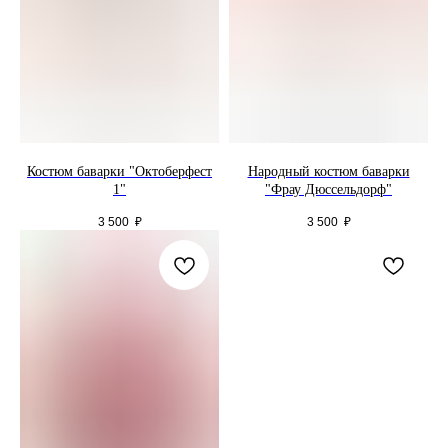
Костюм баварки "Октоберфест
Народный костюм баварки
1"
"Фрау Дюссельдорф"
3 500
₽
3 500
₽