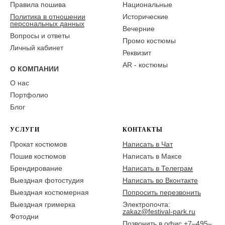
Правила пошива
Национальные
Политика в отношении
Исторические
персональных данных
Вечерние
Вопросы и ответы
Промо костюмы
Личный кабинет
Реквизит
AR - костюмы
О КОМПАНИИ
О нас
Портфолио
Блог
УСЛУГИ
КОНТАКТЫ
Прокат костюмов
Написать в Чат
Пошив костюмов
Написать в Максе
Брендирование
Написать в Телеграм
Выездная фотостудия
Написать во Вконтакте
Выездная костюмерная
Попросить перезвонить
Выездная гримерка
Электропочта:
zakaz@festival-park.ru
Фотодни
Позвонить в офис +7–495–