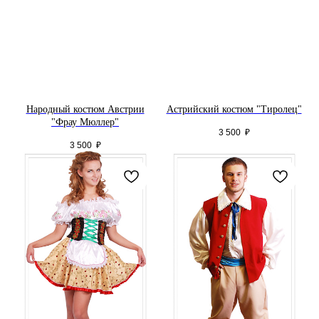
Народный костюм Австрии
Астрийский костюм "Тиролец"
"Фрау Мюллер"
3 500
₽
3 500
₽