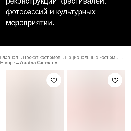
реконструкций, фестивалей,
фотосессий и культурных
мероприятий.
Главная
→
Прокат костюмов
→
Национальные костюмы
→
Europe
→
Austria Germany