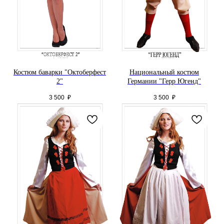
Костюм баварки "Октоберфест
Национальный костюм
2"
Германии "Герр Югенд"
3 500
₽
3 500
₽