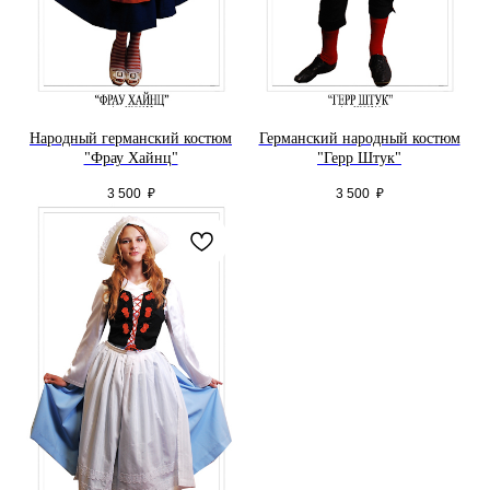
Народный германский костюм
Германский народный костюм
"Фрау Хайнц"
"Герр Штук"
3 500
₽
3 500
₽