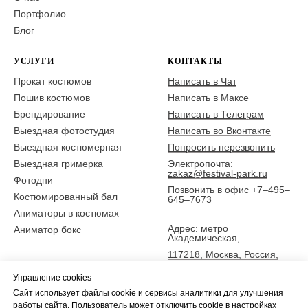
Портфолио
Блог
УСЛУГИ
КОНТАКТЫ
Прокат костюмов
Написать в Чат
Пошив костюмов
Написать в Максе
Брендирование
Написать в Телеграм
Выездная фотостудия
Написать во Вконтакте
Выездная костюмерная
Попросить перезвонить
Выездная гримерка
Электропочта:
zakaz@festival-park.ru
Фотодни
Позвонить в офис +7–495–
Костюмированный бал
645–7673
Аниматоры в костюмах
Адрес: метро
Аниматор бокс
Академическая,
117218, Москва, Россия,
ул. Новочеремушкинская
Управление cookies
25,
Сайт использует файлы cookie и сервисы аналитики для улучшения
5 эт., офис Фестиваль-парк
работы сайта. Пользователь может отключить cookie в настройках