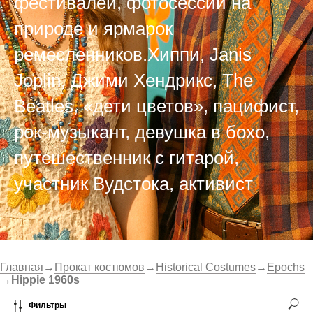
фестивалей, фотосессий на
природе и ярмарок
ремесленников.Хиппи, Janis
Joplin, Джими Хендрикс, The
Beatles, «дети цветов», пацифист,
рок-музыкант, девушка в бохо,
путешественник с гитарой,
участник Вудстока, активист
Главная
→
Прокат костюмов
→
Historical Costumes
→
Epochs
→
Hippie 1960s
Фильтры