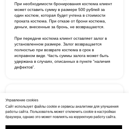
При необходимости бронирования костюма клиент
может оставить сумму в размере 500 рублей за
один костюм, которая будет учтена в стоимости
проката костюма. При отказе от брони костюма,
деньги, внесенные за бронь, не возвращаются.
При передаче костюма клиент оставляет залог в
установленном размере. Залог возвращается
полностью при возврате костюма в срок в
исправном виде. Часть суммы залога может быть
удержана в случаях, описанных в пункте “наличия
дефектов”.
Продление проката
Управление cookies
Сайт использует файлы cookie и сервисы аналитики для улучшения
Возможна пролонгация сроков проката костюма при
работы сайта. Пользователь может отключить cookie в настройках
условии, что костюм не стоит дальше в сетке
браузера, однако это может повлиять на корректную работу сайта.
проката. Оплата будет рассчитываться исходя из
стоимости проката костюма в сутки.