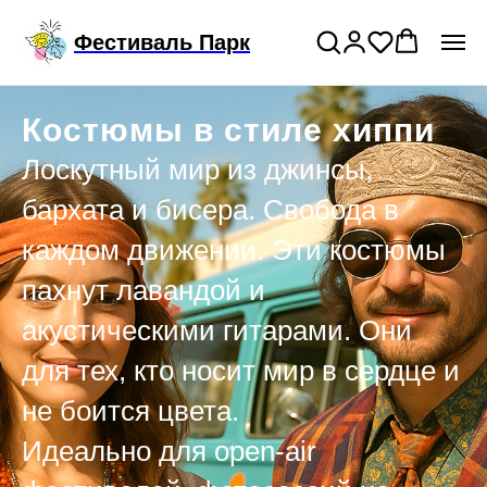
Подключи годовой тариф на прокат
>
Фестиваль Парк
костюмов
Костюмы в стиле хиппи
Лоскутный мир из джинсы,
бархата и бисера. Свобода в
каждом движении. Эти костюмы
пахнут лавандой и
акустическими гитарами. Они
для тех, кто носит мир в сердце и
не боится цвета.
Идеально для open-air