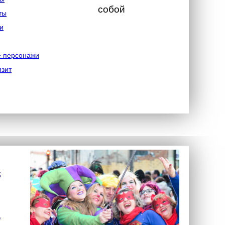
собой
ты
и
е персонажи
изит
к
а