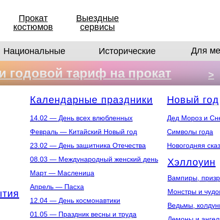
Прокат
Выездные
костюмов
сервисы
Для ме
Национальные
Исторические
 годовой тариф на прокат
>
в
Календарные праздники
Новый год
14.02 — День всех влюбленных
Дед Мороз и Сн
Февраль — Китайский Новый год
Символы года
23.02 — День защитника Отечества
Новогодняя ска
08.03 — Международный женский день
Хэллоуин
Март — Масленица
Вампиры, призр
Апрель — Пасха
Монстры и чуд
ытия
12.04 — День космонавтики
Ведьмы, колдун
01.05 — Праздник весны и труда
Демоны и анге