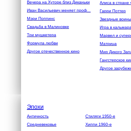
Вечера на Хуторе близ Диканьки
Алиса в стране 
Иван Васильевич меняет проф...
Гарри Поттер
Мэри Поппинс
Звездные воин
Свадьба в Малиновке
Игра в кальмар
Три мушкетера
Марвел и супер
Формула любви
Матрица
Другое отечественное кино
Мир Дикого Зап
Гангстерское ки
Другое зарубеж
Эпохи
Античность
Стиляги 1950-е
Средневековье
Хиппи 1960-е