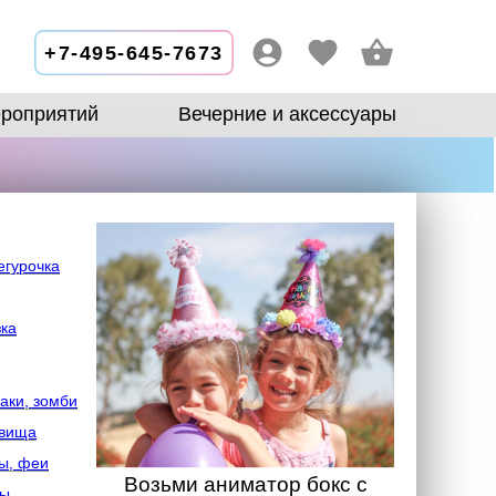
+7-495-645-7673
роприятий
Вечерние и аксессуары
егурочка
зка
аки, зомби
овища
ы, феи
Возьми аниматор бокс с
лы