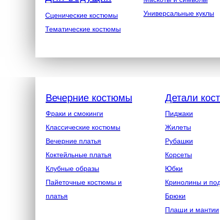
Универсальные куклы
Сценические костюмы
Тематические костюмы
Вечерние костюмы
Детали кос
Фраки и смокинги
Пиджаки
Классические костюмы
Жилеты
Вечерние платья
Рубашки
Коктейльные платья
Корсеты
Клубные образы
Юбки
Пайеточные костюмы и
Кринолины и по
платья
Брюки
Плащи и мантии