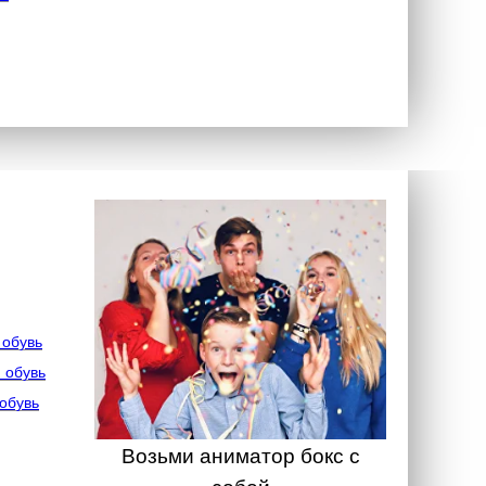
 обувь
 обувь
обувь
Возьми аниматор бокс с