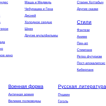
чудес
Маша и Медведь
Старик Хоттабыч
Чебурашка и Гена
Другие сказки
ы
Дисней
Стили
а
Холодное сердце
герои
Шрек
Фэнтези
Другие мультфильмы
Аниме
ада
Пин-ап
но
Стимпанк
ное кино
Ретро футуризм
Пост-апокалипсис
Киберпанк
Военная форма
Русская литератур
Античная армия
Пушкин
Великие полководцы
Гоголь