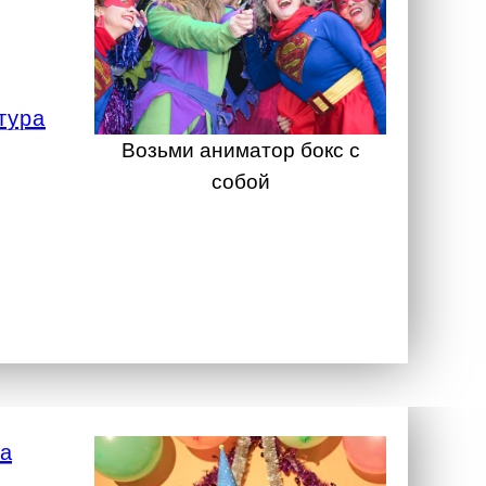
тура
Возьми аниматор бокс с
собой
а