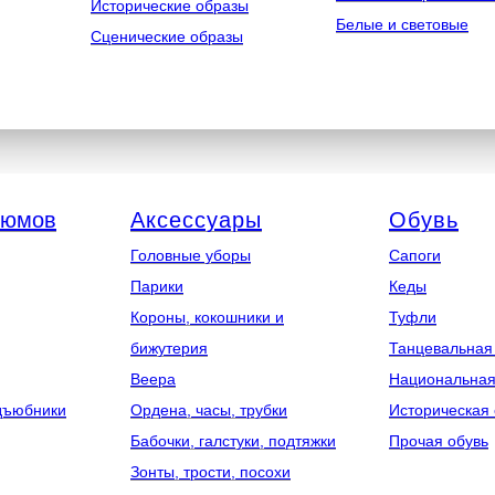
Исторические образы
Белые и световые
Сценические образы
тюмов
Аксессуары
Обувь
Головные уборы
Сапоги
Парики
Кеды
Короны, кокошники и
Туфли
бижутерия
Танцевальная
Веера
Национальная
дъюбники
Ордена, часы, трубки
Историческая 
Бабочки, галстуки, подтяжки
Прочая обувь
Зонты, трости, посохи