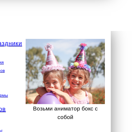
аздники
ия
ров
ормы
Возьми аниматор бокс с
ов
собой
ты