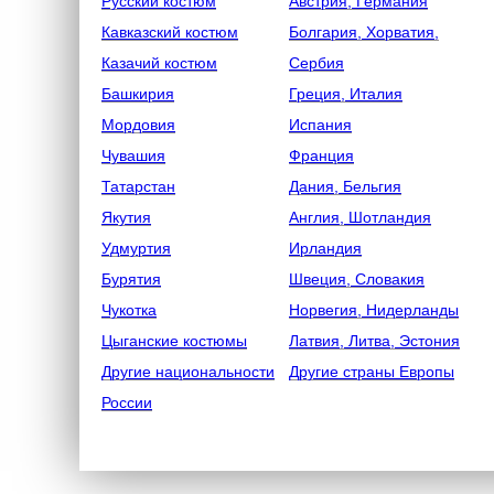
Русский костюм
Австрия, Германия
Кавказский костюм
Болгария, Хорватия,
Казачий костюм
Сербия
Башкирия
Греция, Италия
Мордовия
Испания
Чувашия
Франция
Татарстан
Дания, Бельгия
Якутия
Англия, Шотландия
Удмуртия
Ирландия
Бурятия
Швеция, Словакия
Чукотка
Норвегия, Нидерланды
Цыганские костюмы
Латвия, Литва, Эстония
Другие национальности
Другие страны Европы
России