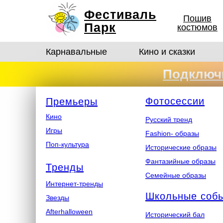
Фестиваль
Пошив
Парк
костюмов
Карнавальные
Кино и сказки
Подключи
костюмо
Ф
отосеcсии
Премьеры
Кино
Русский тренд
Игры
Fashion- образы
Поп-культура
Исторические образы
Фантазийные образы
Тренды
Семейные образы
Интернет-тренды
Школьные соб
Звезды
Afterhalloween
Исторический бал