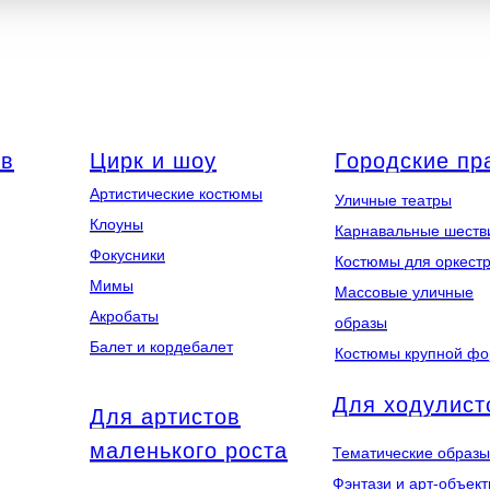
ов
Цирк и шоу
Городские пр
Артистические костюмы
Уличные театры
Клоуны
Карнавальные шеств
Фокусники
Костюмы для оркест
Мимы
Массовые уличные
Акробаты
образы
Балет и кордебалет
Костюмы крупной ф
Для ходулист
Для артистов
маленького роста
Тематические образы
Фэнтази и арт-объек