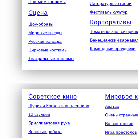
Постмем костюмы
Литературные герои
Сцена
Фестиваль культур
Корпоративы
Шоу-образы
Тематические вечерин
Мировые звезды
Венецианский карнава
Русская эстрада
Командные праздники
Цирковые костюмы
Театральные костюмы
Советское кино
Мировое 
Шурик и Кавказская пленница
Аватар
12 стульев
Очень странные
Бриллиантовая рука
Во все тяжкие
Веселые ребята
Игра престолов