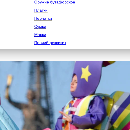
Оружие бутафорское
Платки
Перчатки
Сумки
Маски
Прочий реквизит