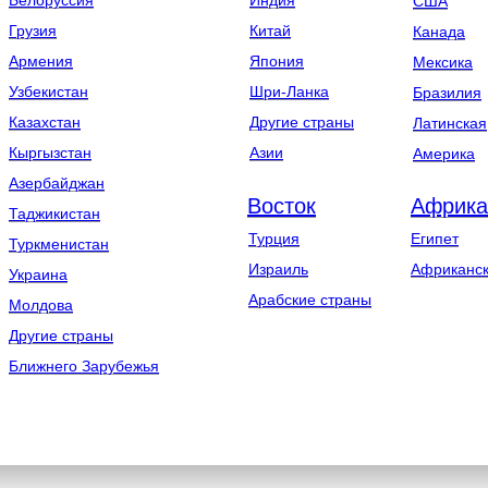
Белоруссия
Индия
США
Грузия
Китай
Канада
Армения
Япония
Мексика
Узбекистан
Шри-Ланка
Бразилия
Казахстан
Другие страны
Латинская
Кыргызстан
Азии
Америка
Азербайджан
Восток
Африка
Таджикистан
Турция
Египет
Туркменистан
Израиль
Африканск
Украина
Арабские страны
Молдова
Другие страны
Ближнего Зарубежья