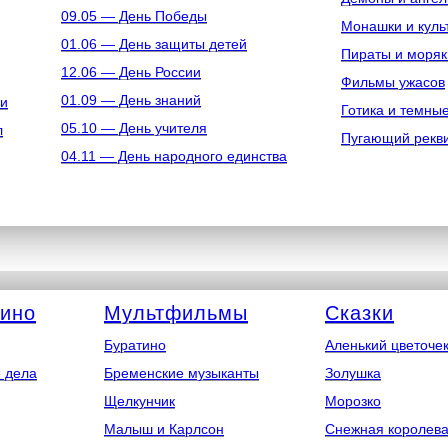
09.05 — День Победы
Монашки и куль
01.06 — День защиты детей
Пираты и моряк
12.06 — День России
Фильмы ужасов
01.09 — День знаний
ки
Готика и темны
05.10 — День учителя
л
Пугающий рекв
04.11 — День народного единства
кино
Мультфильмы
Сказки
Буратино
Аленький цветоче
 дела
Бременские музыканты
Золушка
Щелкунчик
Морозко
Малыш и Карлсон
Снежная королев