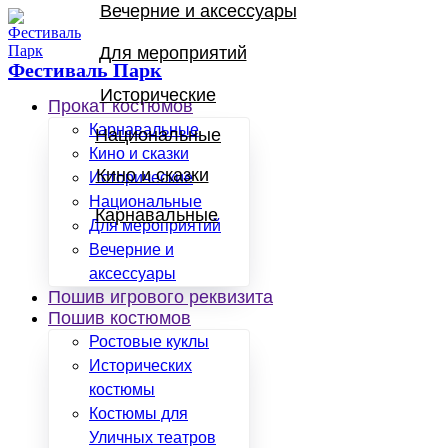
Вечерние и аксессуары
Для мероприятий
Фестиваль Парк
Исторические
Прокат костюмов
Карнавальные
Национальные
Кино и сказки
Кино и сказки
Исторические
Национальные
Карнавальные
Для мероприятий
Вечерние и
аксессуары
Пошив игрового реквизита
Пошив костюмов
Ростовые куклы
Исторических
костюмы
Костюмы для
Уличных театров