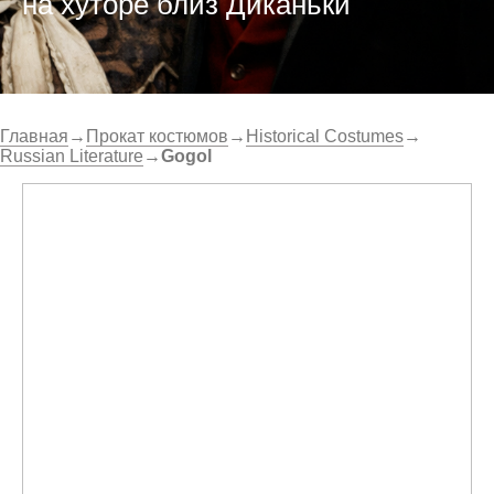
на хуторе близ Диканьки
Главная
→
Прокат костюмов
→
Historical Costumes
→
Russian Literature
→
Gogol