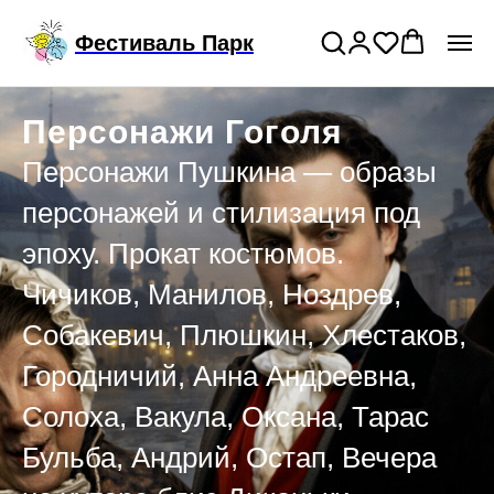
Подключи годовой тариф на прокат
>
Фестиваль Парк
костюмов
Персонажи Гоголя
Персонажи Пушкина — образы
персонажей и стилизация под
эпоху. Прокат костюмов.
Чичиков, Манилов, Ноздрев,
Собакевич, Плюшкин, Хлестаков,
Городничий, Анна Андреевна,
Солоха, Вакула, Оксана, Тарас
Бульба, Андрий, Остап, Вечера