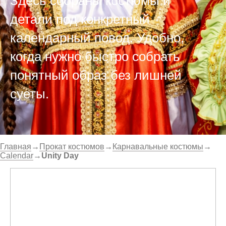
Здесь собраны костюмы и
детали под конкретный
календарный повод. Удобно,
когда нужно быстро собрать
понятный образ без лишней
суеты.
Главная
→
Прокат костюмов
→
Карнавальные костюмы
→
Calendar
→
Unity Day