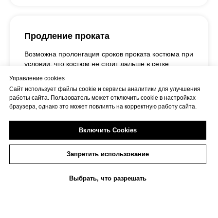
Продление проката
Возможна пролонгация сроков проката костюма при
условии, что костюм не стоит дальше в сетке
проката. Оплата будет рассчитываться исходя из
Управление cookies
стоимости проката костюма в сутки.
Сайт использует файлы cookie и сервисы аналитики для улучшения
работы сайта. Пользователь может отключить cookie в настройках
При продлении аренды на дополнительные сутки и
браузера, однако это может повлиять на корректную работу сайта.
более, необходимо предупредить не позднее 15:00
последнего дня проката.
Включить Cookies
При невозможности пролонгации костюма Салон
может в одностороннем порядке потребовать
возврата костюма.
Запретить использование
При отказе возврата взимается штраф, который
Выбрать, что разрешать
может достигать полной суммы залога и более, при
Прокат
Каталог костюмов
Пошив
Сервисы
этом костюм возвращается в обязательном
порядке.