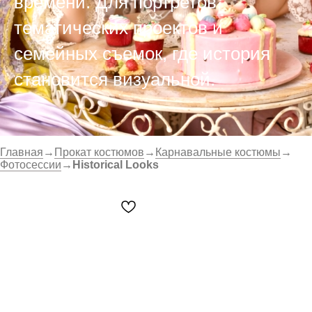
времени. Для портретов,
тематических проектов и
семейных съемок, где история
становится визуальной.
Главная
→
Прокат костюмов
→
Карнавальные костюмы
→
Фотосессии
→
Historical Looks