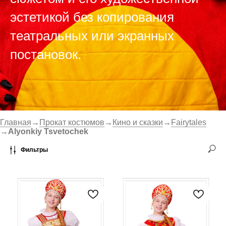
эстетикой без копирования
театральных или экранных
постановок.
Главная
→
Прокат костюмов
→
Кино и сказки
→
Fairytales
→
Alyonkiy Tsvetochek
Фильтры