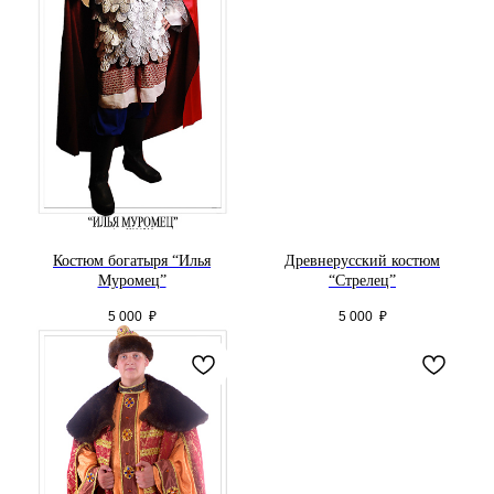
Костюм богатыря “Илья
Древнерусский костюм
Муромец”
“Стрелец”
5 000
₽
5 000
₽