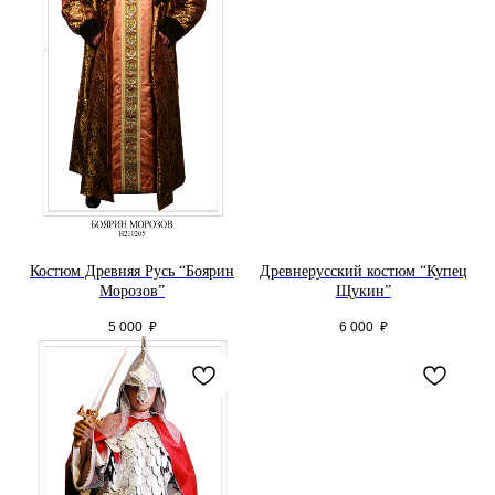
Костюм Древняя Русь “Боярин
Древнерусский костюм “Купец
Морозов”
Щукин”
5 000
₽
6 000
₽