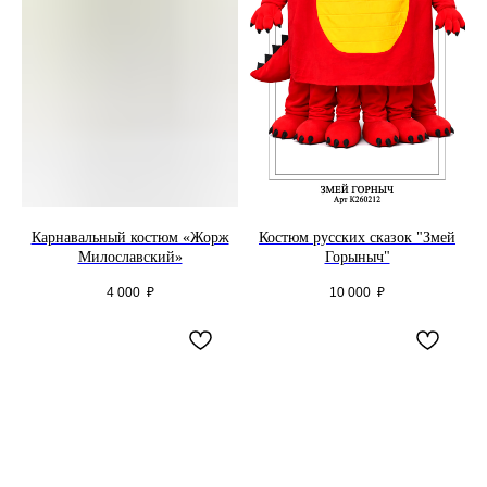
Карнавальный костюм «Жорж
Костюм русских сказок "Змей
Милославский»
Горыныч"
4 000
₽
10 000
₽