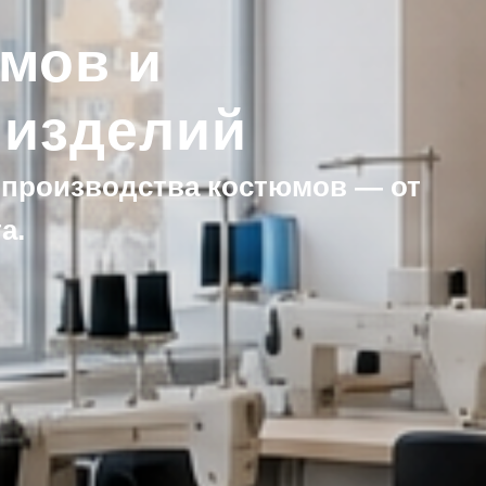
мов и
 изделий
 производства костюмов — от
а.