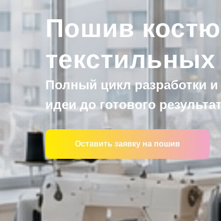
Пошив костю
текстильных
Полный цикл разработки и
идеи до готового результат
Оставить заявку на пошив