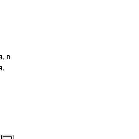
, в
я,