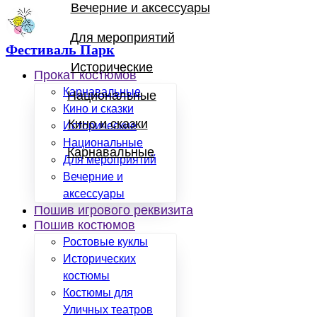
Вечерние и аксессуары
Для мероприятий
Фестиваль Парк
Исторические
Прокат костюмов
Карнавальные
Национальные
Кино и сказки
Кино и сказки
Исторические
Национальные
Карнавальные
Для мероприятий
Вечерние и
аксессуары
Пошив игрового реквизита
Пошив костюмов
Ростовые куклы
Исторических
костюмы
Костюмы для
Уличных театров