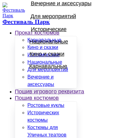
Вечерние и аксессуары
Для мероприятий
Фестиваль Парк
Исторические
Прокат костюмов
Карнавальные
Национальные
Кино и сказки
Кино и сказки
Исторические
Национальные
Карнавальные
Для мероприятий
Вечерние и
аксессуары
Пошив игрового реквизита
Пошив костюмов
Ростовые куклы
Исторических
костюмы
Костюмы для
Уличных театров