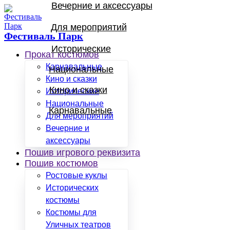
Вечерние и аксессуары
Для мероприятий
Фестиваль Парк
Исторические
Прокат костюмов
Карнавальные
Национальные
Кино и сказки
Кино и сказки
Исторические
Национальные
Карнавальные
Для мероприятий
Вечерние и
аксессуары
Пошив игрового реквизита
Пошив костюмов
Ростовые куклы
Исторических
костюмы
Костюмы для
Уличных театров