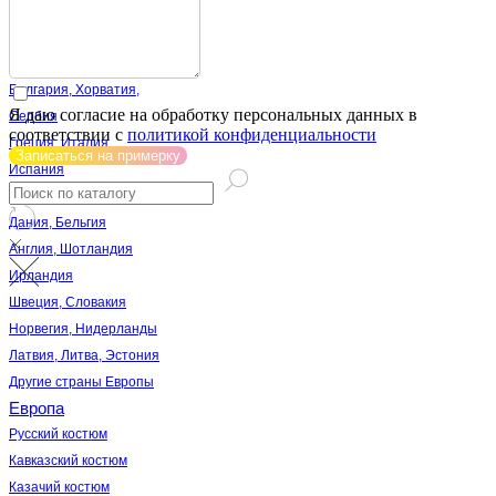
Латинская Америка
Америка
Австрия, Германия
Болгария, Хорватия,
Я даю согласие на обработку персональных данных в
Сербия
соответствии с
политикой конфиденциальности
Греция, Италия
Записаться на примерку
Испания
Франция
Дания, Бельгия
Англия, Шотландия
Ирландия
Швеция, Словакия
Норвегия, Нидерланды
Латвия, Литва, Эстония
Другие страны Европы
Европа
Русский костюм
Кавказский костюм
Казачий костюм