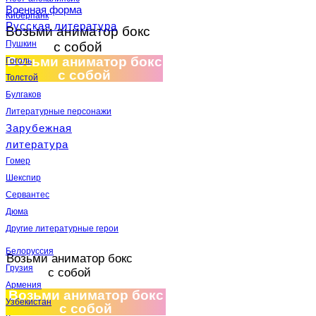
Военная форма
Киберпанк
Русская литература
Возьми аниматор бокс
Пушкин
с собой
Возьми аниматор бокс
Гоголь
с собой
Толстой
Булгаков
Литературные персонажи
Зарубежная
литература
Гомер
Шекспир
Сервантес
Дюма
Другие литературные герои
Белоруссия
Возьми аниматор бокс
Грузия
с собой
Армения
Возьми аниматор бокс
Узбекистан
с собой