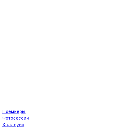
Премьеры
Ф
отосеcсии
Хэллоуин