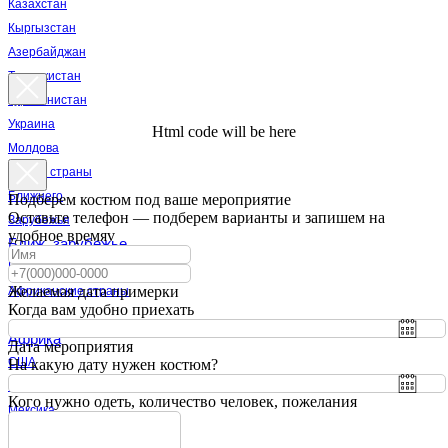
Казахстан
Кыргызстан
Азербайджан
Таджикистан
Туркменистан
Украина
Html code will be here
Молдова
Другие страны
Ближнего
Подберем костюм под ваше мероприятие
Оставьте телефон — подберем варианты и запишем на
Зарубежья
удобное времяv
Ближ. зарубежье
Египет
Желаемая дата примерки
Африканские страны
Когда вам удобно приехать
Африка
Дата мероприятия
США
На какую дату нужен костюм?
Канада
Кого нужно одеть, количество человек, пожелания
Мексика
Бразилия