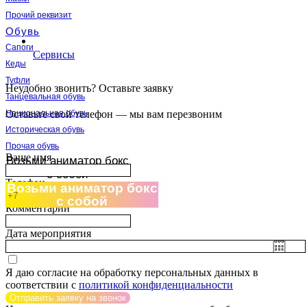
Прочий реквизит
Обувь
Сапоги
Сервисы
Кеды
Туфли
Неудобно звонить? Оставьте заявку
Танцевальная обувь
Оставьте свой телефон — мы вам перезвоним
Национальная обувь
Историческая обувь
Прочая обувь
Ваше имя
Возьми аниматор бокс
с собой
Телефон
Возьми аниматор бокс
с собой
Комментарий
Дата мероприятия
Я даю согласие на обработку персональных данных в
соответствии с
политикой конфиденциальности
Отправить заявку на звонок