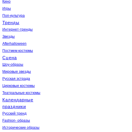
Кино
Игры
Поп-культура
Тренды
Интернет-тренды
Звезды
Afterhalloween
Постмем костюмы
Сцена
Шоу-образы
Мировые звезды
Русская эстрада
Цирковые костюмы
Театральные костюмы
Календарные
праздники
Русский тренд
Fashion- образы
Исторические образы