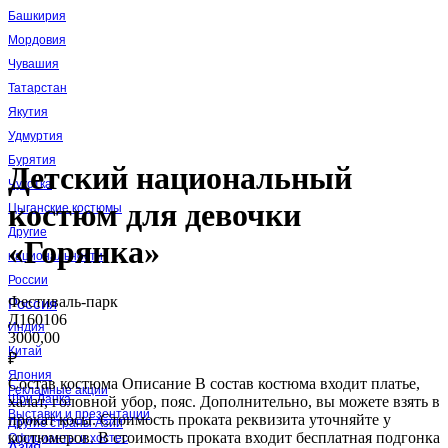
Башкирия
Мордовия
Чувашия
Татарстан
Якутия
Удмуртия
Бурятия
Детский национальный
Чукотка
костюм для девочки
Цыганские костюмы
Другие
«Горянка»
национальности
России
Фестиваль-парк
Россия
Д160106
Индия
3000,00
Китай
₽
Япония
Состав костюма
Описание В состав костюма входит платье,
Рекламные акции
Шри-Ланка
халат, головной убор, пояс. Дополнительно, вы можете взять в
Выставки и презентации
прокат косы. Стоимость проката реквизита уточняйте у
Другие страны Азии
костюмеров. В стоимость проката входит бесплатная подгонка
Официанты и хостес
Азия