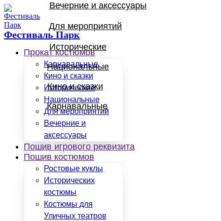
Вечерние и аксессуары
Для мероприятий
Фестиваль Парк
Исторические
Прокат костюмов
Карнавальные
Национальные
Кино и сказки
Кино и сказки
Исторические
Национальные
Карнавальные
Для мероприятий
Вечерние и
аксессуары
Пошив игрового реквизита
Пошив костюмов
Ростовые куклы
Исторических
костюмы
Костюмы для
Уличных театров