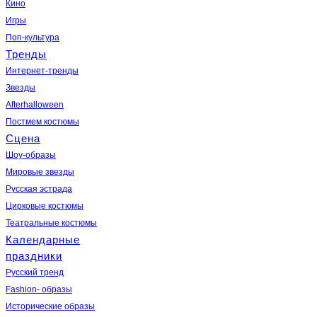
Кино
Игры
Поп-культура
Тренды
Интернет-тренды
Звезды
Afterhalloween
Постмем костюмы
Сцена
Шоу-образы
Мировые звезды
Русская эстрада
Цирковые костюмы
Театральные костюмы
Календарные
праздники
Русский тренд
Fashion- образы
Исторические образы