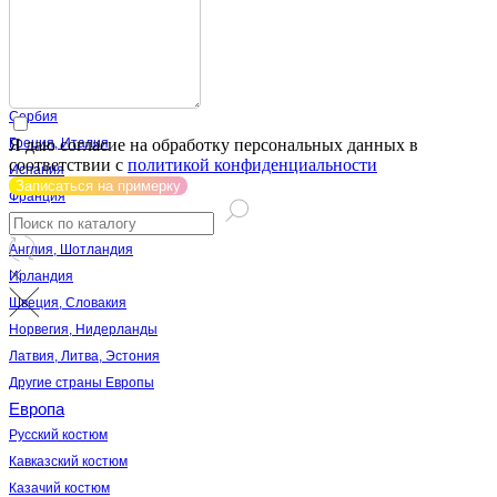
Латинская Америка
Америка
Австрия, Германия
Болгария, Хорватия,
Сербия
Я даю согласие на обработку персональных данных в
Греция, Италия
соответствии с
политикой конфиденциальности
Испания
Записаться на примерку
Франция
Дания, Бельгия
Англия, Шотландия
Ирландия
Швеция, Словакия
Норвегия, Нидерланды
Латвия, Литва, Эстония
Другие страны Европы
Европа
Русский костюм
Кавказский костюм
Казачий костюм