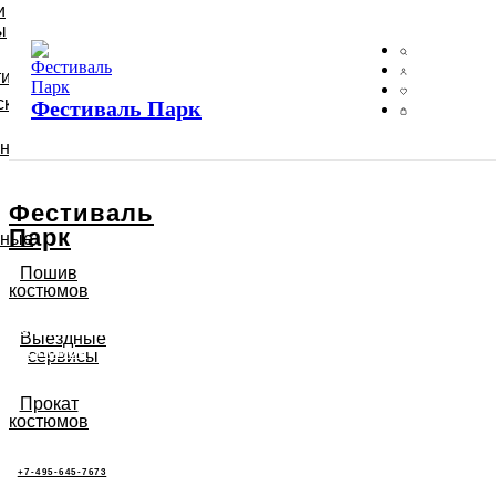
и
ы
тий
ские
Фестиваль Парк
ьные
Фестиваль
Парк
ьные
Пошив
костюмов
Подключи годовой тариф на прокат
Выездные
костюмов
сервисы
>
Прокат
костюмов
+7-495-645-7673