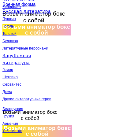
Военная форма
Киберпанк
Русская литература
Возьми аниматор бокс
Пушкин
с собой
Возьми аниматор бокс
Гоголь
с собой
Толстой
Булгаков
Литературные персонажи
Зарубежная
литература
Гомер
Шекспир
Сервантес
Дюма
Другие литературные герои
Белоруссия
Возьми аниматор бокс
Грузия
с собой
Армения
Возьми аниматор бокс
Узбекистан
с собой