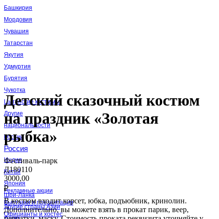
Башкирия
Мордовия
Чувашия
Татарстан
Якутия
Удмуртия
Бурятия
Чукотка
Детский сказочный костюм
Цыганские костюмы
на праздник «Золотая
Другие
национальности
рыбка»
России
Россия
Фестиваль-парк
Индия
Д180110
Китай
3000,00
Япония
₽
Рекламные акции
Шри-Ланка
В костюм входит корсет, юбка, подъюбник, кринолин.
Выставки и презентации
Другие страны Азии
Дополнительно, вы можете взять в прокат парик, веер,
Официанты и хостес
перчатки, маску. Стоимость проката реквизита уточняйте у
Азия