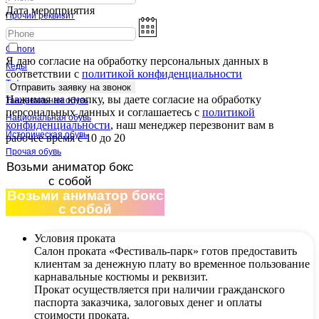
Дата мероприятия
Прочий реквизит
Обувь
Сапоги
Я даю согласие на обработку персональных данных в
Кеды
соответствии с
политикой конфиденциальности
Туфли
Отправить заявку на звонок
Нажимая на кнопку, вы даете согласие на обработку
Танцевальная обувь
персональных данных и соглашаетесь c
политикой
Национальная обувь
конфиденциальности
, наш менеджер перезвонит вам в
Историческая обувь
рабочее время с 10 до 20
Прочая обувь
Возьми аниматор бокс
с собой
Правила проката
Возьми аниматор бокс
с собой
Условия проката
Салон проката «Фестиваль-парк» готов предоставить
клиентам за денежную плату во временное пользование
карнавальные костюмы и реквизит.
Прокат осуществляется при наличии гражданского
паспорта заказчика, залоговых денег и оплаты
стоимости проката.