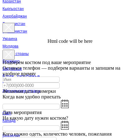
Казахстан
Кыргызстан
Азербайджан
Таджикистан
Туркменистан
Украина
Html code will be here
Молдова
Другие страны
Ближнего
Подберем костюм под ваше мероприятие
Оставьте телефон — подберем варианты и запишем на
Зарубежья
удобное времяv
Ближ. зарубежье
Египет
Желаемая дата примерки
Африканские страны
Когда вам удобно приехать
Африка
Дата мероприятия
США
На какую дату нужен костюм?
Канада
Мексика
Кого нужно одеть, количество человек, пожелания
Бразилия