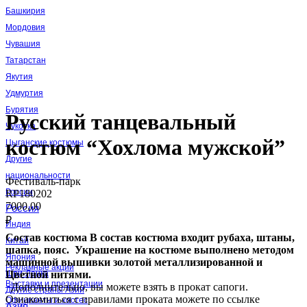
Башкирия
Мордовия
Чувашия
Татарстан
Якутия
Удмуртия
Бурятия
Русский танцевальный
Чукотка
костюм “Хохлома мужской”
Цыганские костюмы
Другие
национальности
Фестиваль-парк
России
RP180202
7000,00
Россия
₽
Индия
Состав костюма
В состав костюма входит рубаха, штаны,
Китай
шапка, пояс. Украшение на костюме выполнено методом
Япония
машинной вышивки золотой металлизированной и
Рекламные акции
Цветной нитями.
Шри-Ланка
Выставки и презентации
Дополнительно, вы можете взять в прокат сапоги.
Другие страны Азии
Ознакомиться с правилами проката можете по ссылке
Официанты и хостес
Азия