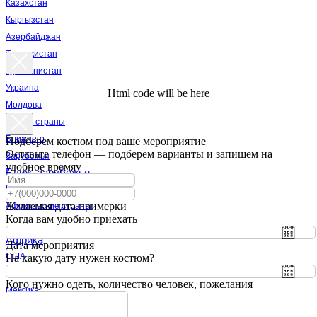
Казахстан
Кыргызстан
Азербайджан
Таджикистан
Туркменистан
Украина
Html code will be here
Молдова
Другие страны
Ближнего
Подберем костюм под ваше мероприятие
Оставьте телефон — подберем варианты и запишем на
Зарубежья
удобное времяv
Ближ. зарубежье
Египет
Желаемая дата примерки
Африканские страны
Когда вам удобно приехать
Африка
Дата мероприятия
США
На какую дату нужен костюм?
Канада
Кого нужно одеть, количество человек, пожелания
Мексика
Бразилия