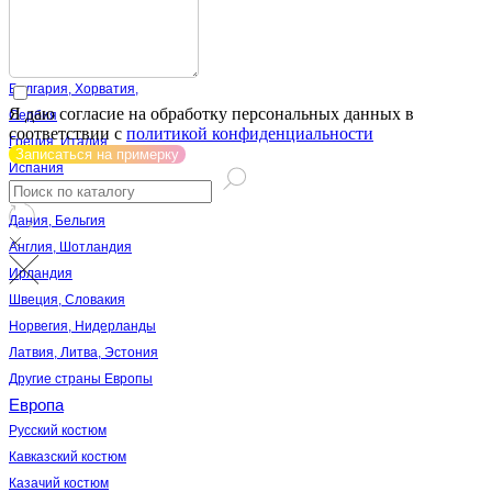
Латинская Америка
Америка
Австрия, Германия
Болгария, Хорватия,
Я даю согласие на обработку персональных данных в
Сербия
соответствии с
политикой конфиденциальности
Греция, Италия
Записаться на примерку
Испания
Франция
Дания, Бельгия
Англия, Шотландия
Ирландия
Швеция, Словакия
Норвегия, Нидерланды
Латвия, Литва, Эстония
Другие страны Европы
Европа
Русский костюм
Кавказский костюм
Казачий костюм