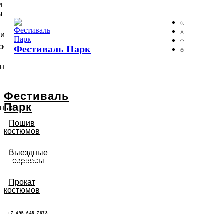
и
ы
тий
ские
Фестиваль Парк
ьные
Фестиваль
Парк
ьные
Пошив
костюмов
Подключи годовой тариф на прокат
Выездные
костюмов
сервисы
>
Прокат
костюмов
+7-495-645-7673