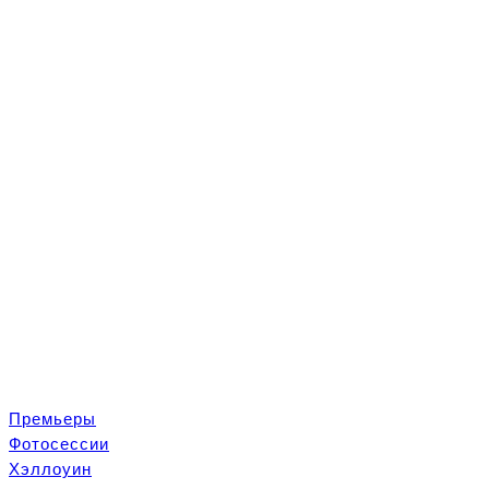
Премьеры
Ф
отосеcсии
Хэллоуин