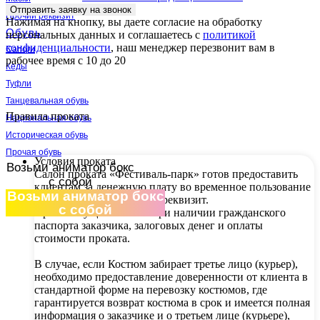
Отправить заявку на звонок
Прочий реквизит
Нажимая на кнопку, вы даете согласие на обработку
Обувь
персональных данных и соглашаетесь c
политикой
конфиденциальности
, наш менеджер перезвонит вам в
Сапоги
рабочее время с 10 до 20
Кеды
Туфли
Танцевальная обувь
Правила проката
Национальная обувь
Историческая обувь
Прочая обувь
Условия проката
Возьми аниматор бокс
Салон проката «Фестиваль-парк» готов предоставить
с собой
клиентам за денежную плату во временное пользование
Возьми аниматор бокс
карнавальные костюмы и реквизит.
с собой
Прокат осуществляется при наличии гражданского
паспорта заказчика, залоговых денег и оплаты
стоимости проката.
В случае, если Костюм забирает третье лицо (курьер),
необходимо предоставление доверенности от клиента в
стандартной форме на перевозку костюмов, где
гарантируется возврат костюма в срок и имеется полная
информация о заказчике и о третьем лице (курьере),