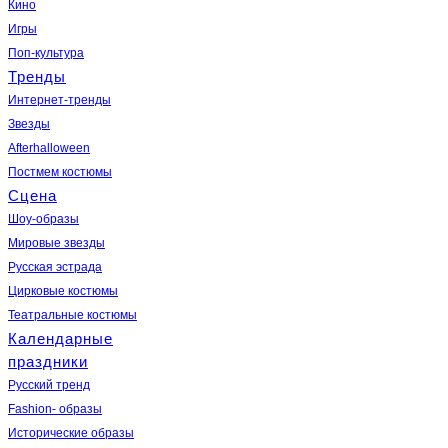
Кино
Игры
Поп-культура
Тренды
Интернет-тренды
Звезды
Afterhalloween
Постмем костюмы
Сцена
Шоу-образы
Мировые звезды
Русская эстрада
Цирковые костюмы
Театральные костюмы
Календарные
праздники
Русский тренд
Fashion- образы
Исторические образы