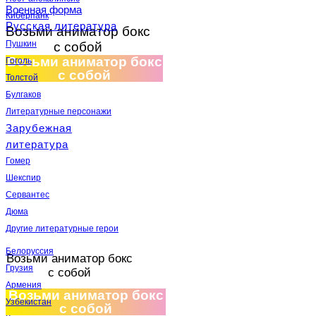
Военная форма
Киберпанк
Русская литература
Возьми аниматор бокс
Пушкин
с собой
Возьми аниматор бокс
Гоголь
с собой
Толстой
Булгаков
Литературные персонажи
Зарубежная
литература
Гомер
Шекспир
Сервантес
Дюма
Другие литературные герои
Белоруссия
Возьми аниматор бокс
Грузия
с собой
Армения
Возьми аниматор бокс
Узбекистан
с собой