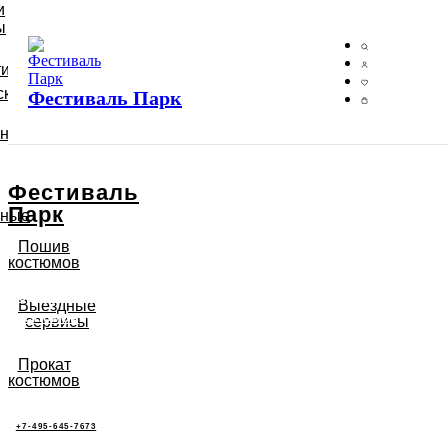
и
ы
тий
ские
Фестиваль Парк
ьные
Фестиваль
Парк
ьные
Пошив
костюмов
Подключи годовой тариф на прокат
Выездные
костюмов
сервисы
>
Прокат
костюмов
+7-495-645-7673