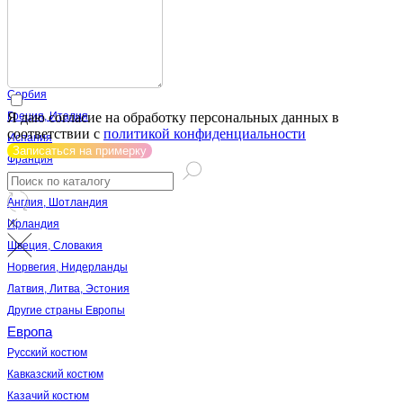
Латинская Америка
Америка
Австрия, Германия
Болгария, Хорватия,
Сербия
Я даю согласие на обработку персональных данных в
Греция, Италия
соответствии с
политикой конфиденциальности
Испания
Записаться на примерку
Франция
Дания, Бельгия
Англия, Шотландия
Ирландия
Швеция, Словакия
Норвегия, Нидерланды
Латвия, Литва, Эстония
Другие страны Европы
Европа
Русский костюм
Кавказский костюм
Казачий костюм