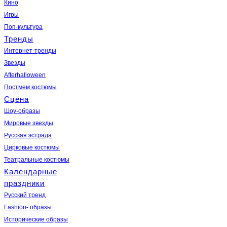
Кино
Игры
Поп-культура
Тренды
Интернет-тренды
Звезды
Afterhalloween
Постмем костюмы
Сцена
Шоу-образы
Мировые звезды
Русская эстрада
Цирковые костюмы
Театральные костюмы
Календарные
праздники
Русский тренд
Fashion- образы
Исторические образы