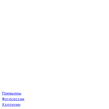
Премьеры
Ф
отосеcсии
Хэллоуин