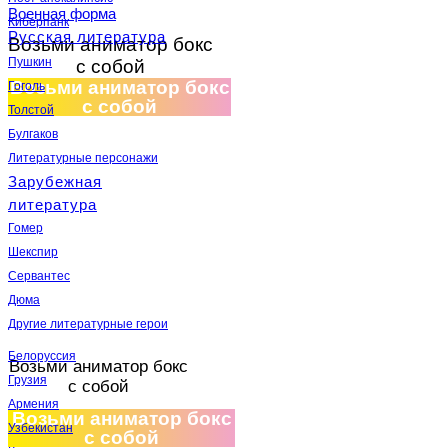
Военная форма
Киберпанк
Русская литература
Возьми аниматор бокс
Пушкин
с собой
Возьми аниматор бокс
Гоголь
с собой
Толстой
Булгаков
Литературные персонажи
Зарубежная
литература
Гомер
Шекспир
Сервантес
Дюма
Другие литературные герои
Белоруссия
Возьми аниматор бокс
Грузия
с собой
Армения
Возьми аниматор бокс
Узбекистан
с собой