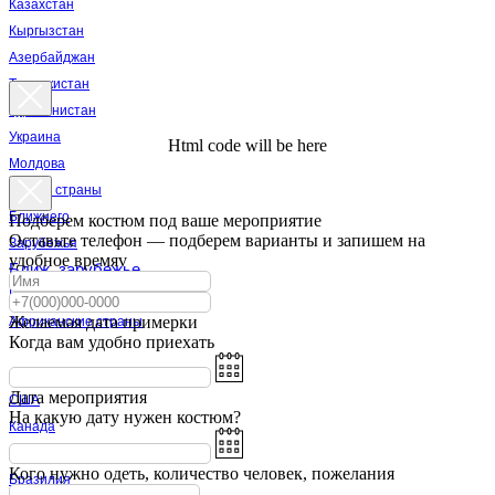
Казахстан
Кыргызстан
Азербайджан
Таджикистан
Туркменистан
Украина
Html code will be here
Молдова
Другие страны
Ближнего
Подберем костюм под ваше мероприятие
Оставьте телефон — подберем варианты и запишем на
Зарубежья
удобное времяv
Ближ. зарубежье
Египет
Желаемая дата примерки
Африканские страны
Когда вам удобно приехать
Африка
Дата мероприятия
США
На какую дату нужен костюм?
Канада
Мексика
Кого нужно одеть, количество человек, пожелания
Бразилия