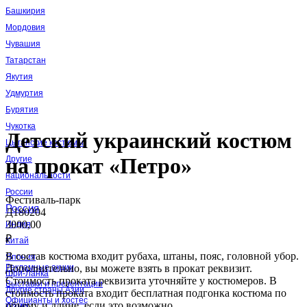
Башкирия
Мордовия
Чувашия
Татарстан
Якутия
Удмуртия
Бурятия
Чукотка
Детский украинский костюм
Цыганские костюмы
на прокат «Петро»
Другие
национальности
России
Фестиваль-парк
Россия
Д180204
3000,00
Индия
₽
Китай
В состав костюма входит рубаха, штаны, пояс, головной убор.
Япония
Дополнительно, вы можете взять в прокат реквизит.
Рекламные акции
Шри-Ланка
Стоимость проката реквизита уточняйте у костюмеров. В
Выставки и презентации
Другие страны Азии
стоимость проката входит бесплатная подгонка костюма по
Официанты и хостес
объему и длине, если это возможно.
Азия