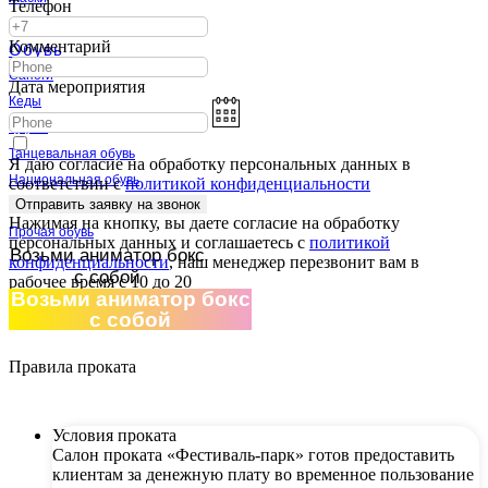
Телефон
Прочий реквизит
Комментарий
Обувь
Сапоги
Дата мероприятия
Кеды
Туфли
Танцевальная обувь
Я даю согласие на обработку персональных данных в
Национальная обувь
соответствии с
политикой конфиденциальности
Отправить заявку на звонок
Историческая обувь
Нажимая на кнопку, вы даете согласие на обработку
Прочая обувь
персональных данных и соглашаетесь c
политикой
Возьми аниматор бокс
конфиденциальности
, наш менеджер перезвонит вам в
с собой
рабочее время с 10 до 20
Возьми аниматор бокс
с собой
Правила проката
Условия проката
Салон проката «Фестиваль-парк» готов предоставить
клиентам за денежную плату во временное пользование