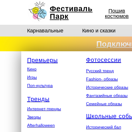
Фестиваль
Пошив
Парк
костюмов
Карнавальные
Кино и сказки
Подключи
костюмо
Ф
отосеcсии
Премьеры
Кино
Русский тренд
Игры
Fashion- образы
Поп-культура
Исторические образы
Фантазийные образы
Тренды
Семейные образы
Интернет-тренды
Школьные соб
Звезды
Afterhalloween
Исторический бал