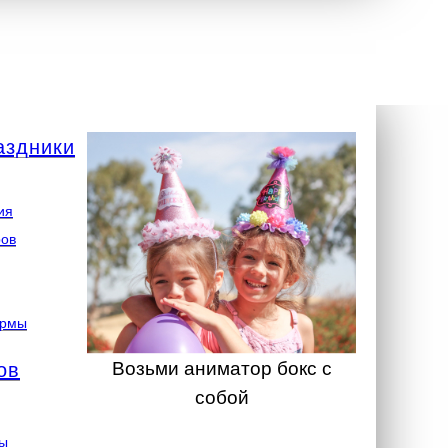
аздники
ия
ров
ормы
Возьми аниматор бокс с
ов
собой
ты