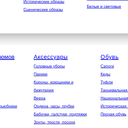
Исторические образы
Белые и световые
Сценические образы
тюмов
Аксессуары
Обувь
Головные уборы
Сапоги
Парики
Кеды
Короны, кокошники и
Туфли
бижутерия
Танцевальная
Веера
Национальная
дъюбники
Ордена, часы, трубки
Историческая 
Бабочки, галстуки, подтяжки
Прочая обувь
Зонты, трости, посохи