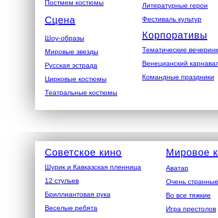
Постмем костюмы
Литературные герои
Сцена
Фестиваль культур
Корпоративы
Шоу-образы
Тематические вечерин
Мировые звезды
Венецианский карнава
Русская эстрада
Командные праздники
Цирковые костюмы
Театральные костюмы
Советское кино
Мировое 
Шурик и Кавказская пленница
Аватар
12 стульев
Очень странные
Бриллиантовая рука
Во все тяжкие
Веселые ребята
Игра престолов