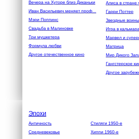
Вечера на Хуторе близ Диканьки
Алиса в стране 
Иван Васильевич меняет проф...
Гарри Поттер
Мэри Поппинс
Звездные воин
Свадьба в Малиновке
Игра в кальмар
Три мушкетера
Марвел и супер
Формула любви
Матрица
Другое отечественное кино
Мир Дикого Зап
Гангстерское ки
Другое зарубеж
Эпохи
Античность
Стиляги 1950-е
Средневековье
Хиппи 1960-е