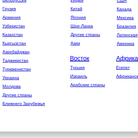
Белоруссия
Индия
США
Грузия
Китай
Канада
Армения
Япония
Мексика
Узбекистан
Шри-Ланка
Бразилия
Казахстан
Другие страны
Латинская
Кыргызстан
Азии
Америка
Азербайджан
Восток
Африка
Таджикистан
Турция
Египет
Туркменистан
Израиль
Африканск
Украина
Арабские страны
Молдова
Другие страны
Ближнего Зарубежья