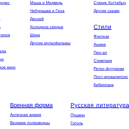
чудес
Маша и Медведь
Старик Хоттабыч
Чебурашка и Гена
Другие сказки
ы
Дисней
Стили
а
Холодное сердце
герои
Шрек
Фэнтези
Другие мультфильмы
Аниме
ада
Пин-ап
но
Стимпанк
ное кино
Ретро футуризм
Пост-апокалипсис
Киберпанк
Военная форма
Русская литератур
Античная армия
Пушкин
Великие полководцы
Гоголь