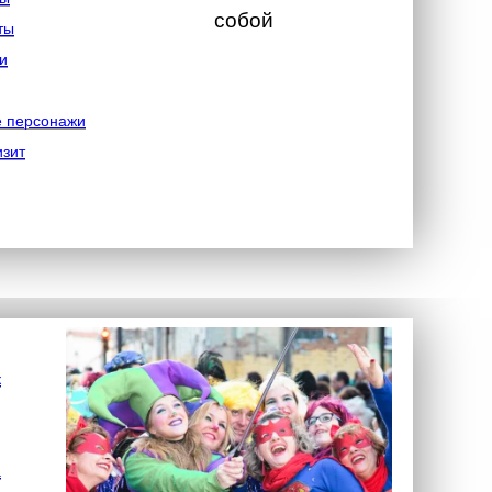
собой
ты
и
е персонажи
изит
к
а