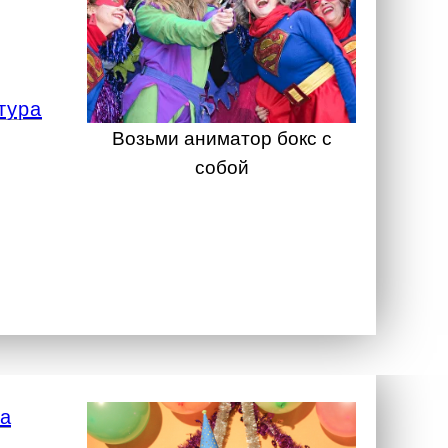
тура
Возьми аниматор бокс с
собой
а