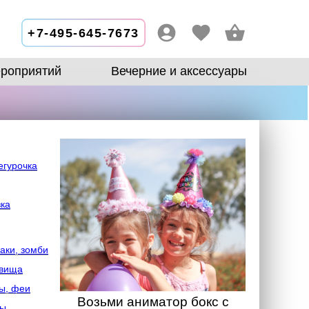
+7-495-645-7673
роприятий
Вечерние и аксессуары
егурочка
зка
аки, зомби
овища
ы, феи
Возьми аниматор бокс с
лы