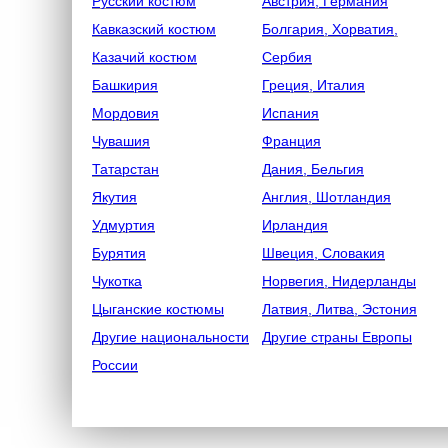
Русский костюм
Австрия, Германия
Кавказский костюм
Болгария, Хорватия,
Казачий костюм
Сербия
Башкирия
Греция, Италия
Мордовия
Испания
Чувашия
Франция
Татарстан
Дания, Бельгия
Якутия
Англия, Шотландия
Удмуртия
Ирландия
Бурятия
Швеция, Словакия
Чукотка
Норвегия, Нидерланды
Цыганские костюмы
Латвия, Литва, Эстония
Другие национальности
Другие страны Европы
России