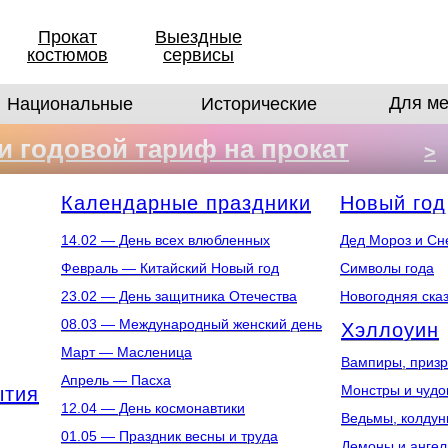
Прокат
Выездные
костюмов
сервисы
Для ме
Национальные
Исторические
 годовой тариф на прокат
>
в
Календарные праздники
Новый год
14.02 — День всех влюбленных
Дед Мороз и Сн
Февраль — Китайский Новый год
Символы года
23.02 — День защитника Отечества
Новогодняя ска
08.03 — Международный женский день
Хэллоуин
Март — Масленица
Вампиры, призр
Апрель — Пасха
Монстры и чуд
ытия
12.04 — День космонавтики
Ведьмы, колдун
01.05 — Праздник весны и труда
Демоны и анге