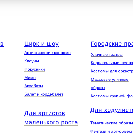
ов
Цирк и шоу
Городские пр
Артистические костюмы
Уличные театры
Клоуны
Карнавальные шеств
Фокусники
Костюмы для оркест
Мимы
Массовые уличные
Акробаты
образы
Балет и кордебалет
Костюмы крупной ф
Для ходулист
Для артистов
маленького роста
Тематические образы
Фэнтази и арт-объек