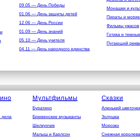
09.05 — День Победы
Монашки и куль
01.06 — День защиты детей
Пираты и моряк
12.06 — День России
Фильмы ужасов
01.09 — День знаний
ки
Готика и темны
05.10 — День учителя
л
Пугающий рекв
04.11 — День народного единства
кино
Мультфильмы
Сказки
Буратино
Аленький цветоче
 дела
Бременские музыканты
Золушка
Щелкунчик
Морозко
Малыш и Карлсон
Снежная королев