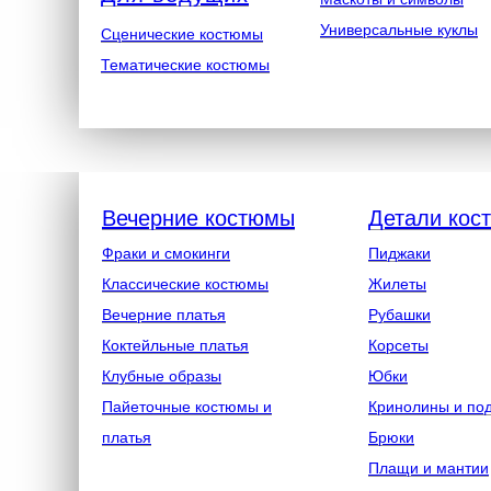
Универсальные куклы
Сценические костюмы
Тематические костюмы
Вечерние костюмы
Детали кос
Фраки и смокинги
Пиджаки
Классические костюмы
Жилеты
Вечерние платья
Рубашки
Коктейльные платья
Корсеты
Клубные образы
Юбки
Пайеточные костюмы и
Кринолины и по
платья
Брюки
Плащи и мантии