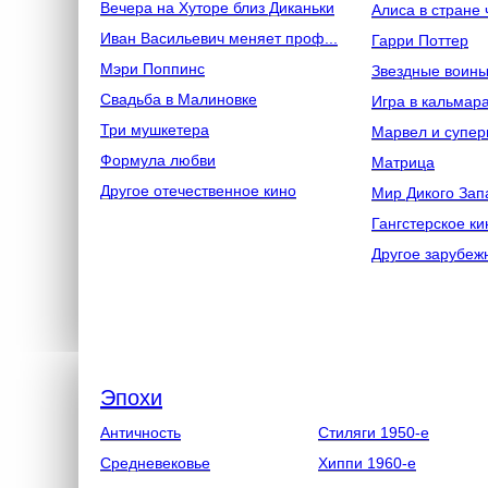
Вечера на Хуторе близ Диканьки
Алиса в стране 
Иван Васильевич меняет проф...
Гарри Поттер
Мэри Поппинс
Звездные воин
Свадьба в Малиновке
Игра в кальмар
Три мушкетера
Марвел и супер
Формула любви
Матрица
Другое отечественное кино
Мир Дикого Зап
Гангстерское ки
Другое зарубеж
Эпохи
Античность
Стиляги 1950-е
Средневековье
Хиппи 1960-е