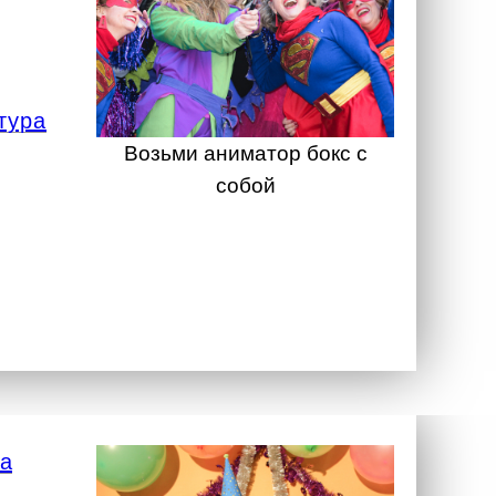
тура
Возьми аниматор бокс с
собой
а