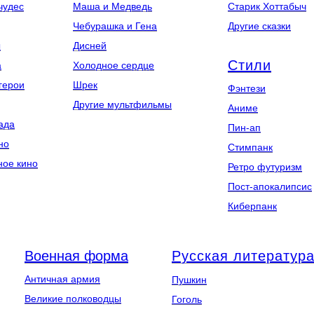
чудес
Маша и Медведь
Старик Хоттабыч
Чебурашка и Гена
Другие сказки
ы
Дисней
Стили
а
Холодное сердце
герои
Шрек
Фэнтези
Другие мультфильмы
Аниме
ада
Пин-ап
но
Стимпанк
ное кино
Ретро футуризм
Пост-апокалипсис
Киберпанк
Военная форма
Русская литератур
Античная армия
Пушкин
Великие полководцы
Гоголь