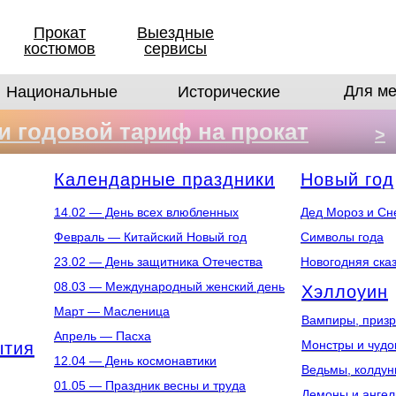
Прокат
Выездные
костюмов
сервисы
Для ме
Национальные
Исторические
 годовой тариф на прокат
>
в
Календарные праздники
Новый год
14.02 — День всех влюбленных
Дед Мороз и Сн
Февраль — Китайский Новый год
Символы года
23.02 — День защитника Отечества
Новогодняя ска
08.03 — Международный женский день
Хэллоуин
Март — Масленица
Вампиры, призр
Апрель — Пасха
Монстры и чуд
ытия
12.04 — День космонавтики
Ведьмы, колдун
01.05 — Праздник весны и труда
Демоны и анге