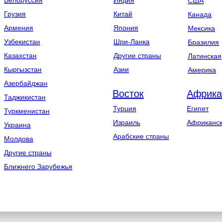
Белоруссия
Индия
США
Грузия
Китай
Канада
Армения
Япония
Мексика
Узбекистан
Шри-Ланка
Бразилия
Казахстан
Другие страны
Латинская
Кыргызстан
Азии
Америка
Азербайджан
Восток
Африка
Таджикистан
Турция
Египет
Туркменистан
Израиль
Африканск
Украина
Арабские страны
Молдова
Другие страны
Ближнего Зарубежья