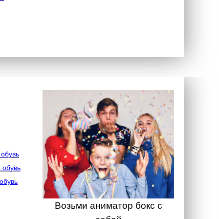
 обувь
 обувь
обувь
Возьми аниматор бокс с