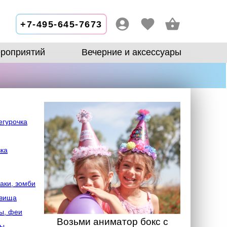
+7-495-645-7673
роприятий
Вечерние и аксессуары
егурочка
зка
аки, зомби
овища
ы, феи
Возьми аниматор бокс с
лы