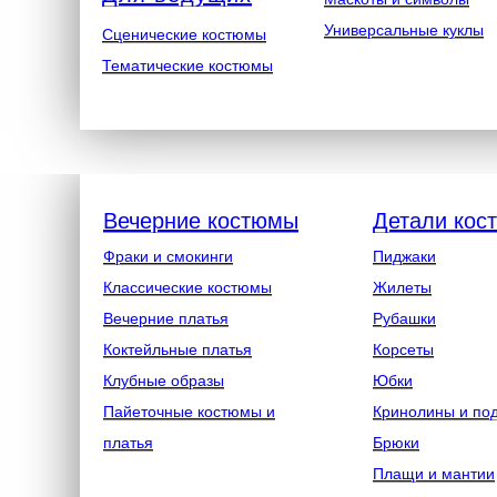
Универсальные куклы
Сценические костюмы
Тематические костюмы
Вечерние костюмы
Детали кос
Фраки и смокинги
Пиджаки
Классические костюмы
Жилеты
Вечерние платья
Рубашки
Коктейльные платья
Корсеты
Клубные образы
Юбки
Пайеточные костюмы и
Кринолины и по
платья
Брюки
Плащи и мантии