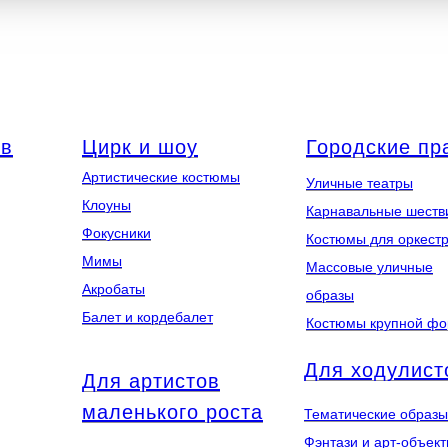
ов
Цирк и шоу
Городские пр
Артистические костюмы
Уличные театры
Клоуны
Карнавальные шеств
Фокусники
Костюмы для оркест
Мимы
Массовые уличные
Акробаты
образы
Балет и кордебалет
Костюмы крупной ф
Для ходулист
Для артистов
маленького роста
Тематические образы
Фэнтази и арт-объек