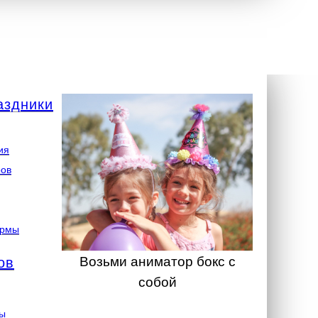
аздники
ия
ров
ормы
Возьми аниматор бокс с
ов
собой
ты