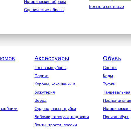
Исторические образы
Белые и световые
Сценические образы
тюмов
Аксессуары
Обувь
Головные уборы
Сапоги
Парики
Кеды
Короны, кокошники и
Туфли
бижутерия
Танцевальная
Веера
Национальная
дъюбники
Ордена, часы, трубки
Историческая 
Бабочки, галстуки, подтяжки
Прочая обувь
Зонты, трости, посохи