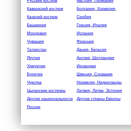
Русский костюм
Австрия, Германия
Кавказский костюм
Болгария, Хорватия,
Казачий костюм
Сербия
Башкирия
Греция, Италия
Мордовия
Испания
Чувашия
Франция
Татарстан
Дания, Бельгия
Якутия
Англия, Шотландия
Удмуртия
Ирландия
Бурятия
Швеция, Словакия
Чукотка
Норвегия, Нидерланды
Цыганские костюмы
Латвия, Литва, Эстония
Другие национальности
Другие страны Европы
России