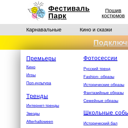
Фестиваль
Пошив
Парк
костюмов
Карнавальные
Кино и сказки
Подключи
костюмо
Ф
отосеcсии
Премьеры
Кино
Русский тренд
Игры
Fashion- образы
Поп-культура
Исторические образы
Фантазийные образы
Тренды
Семейные образы
Интернет-тренды
Школьные соб
Звезды
Afterhalloween
Исторический бал