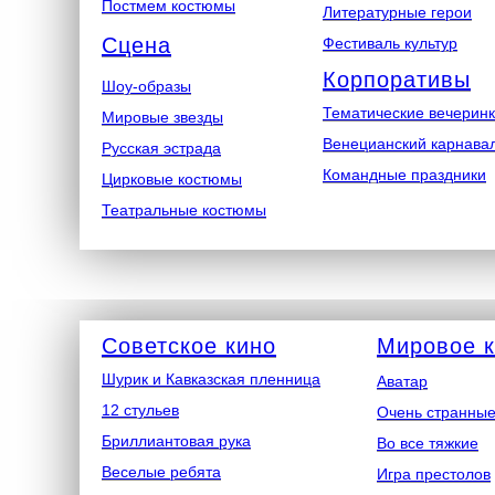
Постмем костюмы
Литературные герои
Сцена
Фестиваль культур
Корпоративы
Шоу-образы
Тематические вечерин
Мировые звезды
Венецианский карнава
Русская эстрада
Командные праздники
Цирковые костюмы
Театральные костюмы
Советское кино
Мировое 
Шурик и Кавказская пленница
Аватар
12 стульев
Очень странные
Бриллиантовая рука
Во все тяжкие
Веселые ребята
Игра престолов