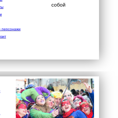
собой
ты
и
е персонажи
изит
к
а