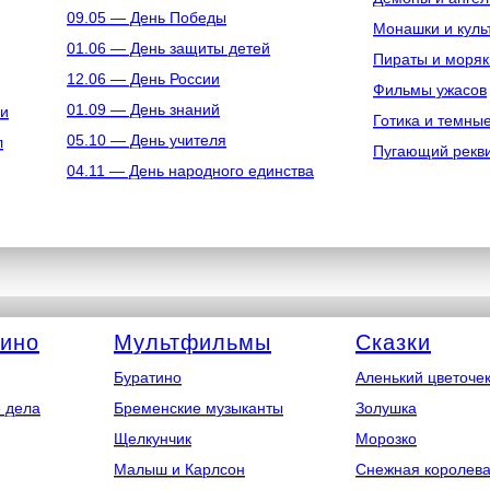
09.05 — День Победы
Монашки и куль
01.06 — День защиты детей
Пираты и моряк
12.06 — День России
Фильмы ужасов
01.09 — День знаний
ки
Готика и темны
05.10 — День учителя
л
Пугающий рекв
04.11 — День народного единства
кино
Мультфильмы
Сказки
Буратино
Аленький цветоче
 дела
Бременские музыканты
Золушка
Щелкунчик
Морозко
Малыш и Карлсон
Снежная королев