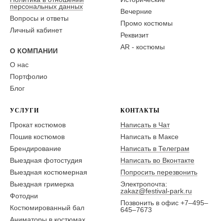
персональных данных
Вечерние
Вопросы и ответы
Промо костюмы
Личный кабинет
Реквизит
AR - костюмы
О КОМПАНИИ
О нас
Портфолио
Блог
УСЛУГИ
КОНТАКТЫ
Прокат костюмов
Написать в Чат
Пошив костюмов
Написать в Максе
Брендирование
Написать в Телеграм
Выездная фотостудия
Написать во Вконтакте
Выездная костюмерная
Попросить перезвонить
Выездная гримерка
Электропочта:
zakaz@festival-park.ru
Фотодни
Позвонить в офис +7–495–
Костюмированный бал
645–7673
Аниматоры в костюмах