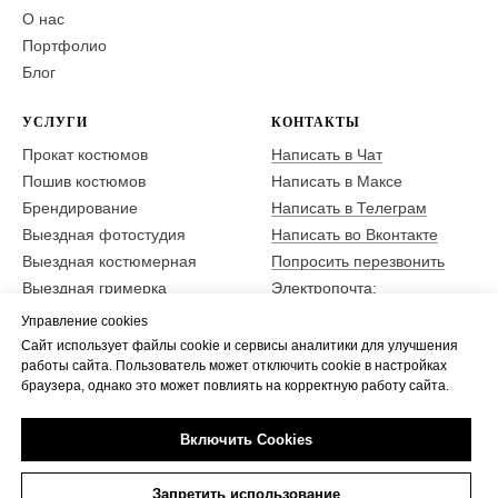
О нас
Портфолио
Блог
УСЛУГИ
КОНТАКТЫ
Прокат костюмов
Написать в Чат
Пошив костюмов
Написать в Максе
Брендирование
Написать в Телеграм
Выездная фотостудия
Написать во Вконтакте
Выездная костюмерная
Попросить перезвонить
Выездная гримерка
Электропочта:
zakaz@festival-park.ru
Фотодни
Управление cookies
Позвонить в офис +7–495–
Костюмированный бал
645–7673
Сайт использует файлы cookie и сервисы аналитики для улучшения
работы сайта. Пользователь может отключить cookie в настройках
Аниматоры в костюмах
браузера, однако это может повлиять на корректную работу сайта.
Адрес: метро
Аниматор бокс
Академическая,
117218, Москва, Россия,
Включить Cookies
ул. Новочеремушкинская
25,
Запретить использование