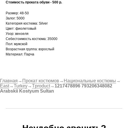
Стоимость проката обуви - 500 р.
Размер: 48-50
Залог: 5000
Категория костюма: Silver
Цвет: фиолетовый
Узор: вензеля
Себестоимость костюма: 35000
Пол: мужской
Возрастная группа: взрослый
Материал: Парча
Главная
→
Прокат костюмов
→
Национальные костюмы
→
East
→
Turkey
→
Tproduct
→
1217478896 793206348082
Arabskii Kostyum Sultan