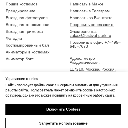
Пошив костюмов
Написать в Максе
Брендирование
Написать в Телеграм
Выездная фотостудия
Написать во Вконтакте
Выездная костюмерная
Попросить перезвонить
Выездная гримерка
Электропочта:
zakaz@festival-park.ru
Фотодни
Позвонить в офис +7–495–
Костюмированный бал
645–7673
Аниматоры в костюмах
Адрес: метро
Аниматор бокс
Академическая,
117218, Москва, Россия,
ул. Новочеремушкинская
Управление cookies
25,
Сайт использует файлы cookie и сервисы аналитики для улучшения
5 эт., офис Фестиваль-парк
работы сайта. Пользователь может отключить cookie в настройках
браузера, однако это может повлиять на корректную работу сайта.
Включить Cookies
Tilda
Made on
Запретить использование