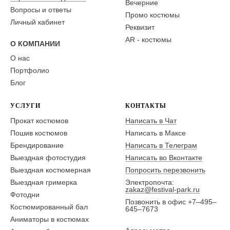
Вечерние
Вопросы и ответы
Промо костюмы
Личный кабинет
Реквизит
AR - костюмы
О КОМПАНИИ
О нас
Портфолио
Блог
УСЛУГИ
КОНТАКТЫ
Прокат костюмов
Написать в Чат
Пошив костюмов
Написать в Максе
Брендирование
Написать в Телеграм
Выездная фотостудия
Написать во Вконтакте
Выездная костюмерная
Попросить перезвонить
Выездная гримерка
Электропочта:
zakaz@festival-park.ru
Фотодни
Позвонить в офис +7–495–
Костюмированный бал
645–7673
Аниматоры в костюмах