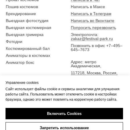
Пошив костюмов
Написать в Максе
Брендирование
Написать в Телеграм
Выездная фотостудия
Написать во Вконтакте
Выездная костюмерная
Попросить перезвонить
Выездная гримерка
Электропочта:
zakaz@festival-park.ru
Фотодни
Позвонить в офис +7–495–
Костюмированный бал
645–7673
Аниматоры в костюмах
Адрес: метро
Аниматор бокс
Академическая,
117218, Москва, Россия,
ул. Новочеремушкинская
Управление cookies
25,
Сайт использует файлы cookie и сервисы аналитики для улучшения
5 эт., офис Фестиваль-парк
работы сайта. Пользователь может отключить cookie в настройках
браузера, однако это может повлиять на корректную работу сайта.
Включить Cookies
Tilda
Made on
Запретить использование