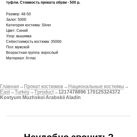
туфли. Стоимость проката обуви - 500 р.
Размер: 48-50
Залог: 5000
Категория костюма: Silver
Цвет: Синий
Узор: вышивка
Себестоимость костюма: 35000
Пол: мужской
Возрастная группа: взрослый
Материал: Атлас
Главная
→
Прокат костюмов
→
Национальные костюмы
→
East
→
Turkey
→
Tproduct
→
1217478896 170125324372
Kostyum Muzhskoi Arabskii Aladin