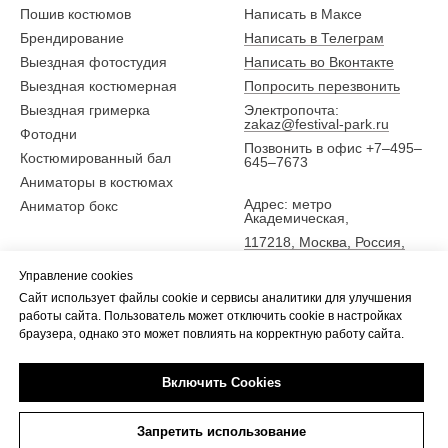
Пошив костюмов
Написать в Максе
Брендирование
Написать в Телеграм
Выездная фотостудия
Написать во Вконтакте
Выездная костюмерная
Попросить перезвонить
Выездная гримерка
Электропочта:
zakaz@festival-park.ru
Фотодни
Позвонить в офис +7–495–
Костюмированный бал
645–7673
Аниматоры в костюмах
Адрес: метро
Аниматор бокс
Академическая,
117218, Москва, Россия,
ул. Новочеремушкинская
Управление cookies
25,
Сайт использует файлы cookie и сервисы аналитики для улучшения
5 эт., офис Фестиваль-парк
работы сайта. Пользователь может отключить cookie в настройках
браузера, однако это может повлиять на корректную работу сайта.
Включить Cookies
Tilda
Made on
Запретить использование