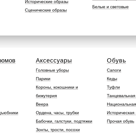
Исторические образы
Белые и световые
Сценические образы
тюмов
Аксессуары
Обувь
Головные уборы
Сапоги
Парики
Кеды
Короны, кокошники и
Туфли
бижутерия
Танцевальная
Веера
Национальная
дъюбники
Ордена, часы, трубки
Историческая 
Бабочки, галстуки, подтяжки
Прочая обувь
Зонты, трости, посохи