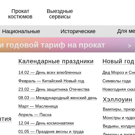
Прокат
Выездные
костюмов
сервисы
Для ме
Национальные
Исторические
 годовой тариф на прокат
>
в
Календарные праздники
Новый год
14.02 — День всех влюбленных
Дед Мороз и Сн
Февраль — Китайский Новый год
Символы года
23.02 — День защитника Отечества
Новогодняя ска
08.03 — Международный женский день
Хэллоуин
Март — Масленица
Вампиры, призр
Апрель — Пасха
Монстры и чуд
ытия
12.04 — День космонавтики
Ведьмы, колдун
01.05 — Праздник весны и труда
Демоны и анге