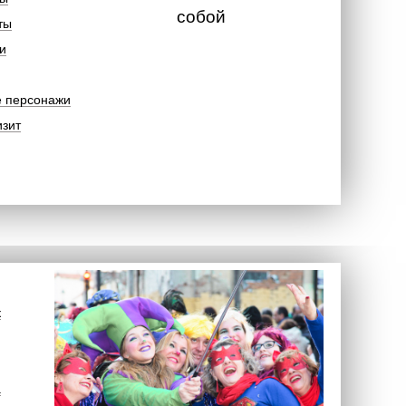
собой
ты
и
е персонажи
изит
к
а