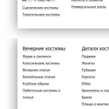
Универсальные куклы
Сценические костюмы
Тематические костюмы
Вечерние костюмы
Детали кос
Фраки и смокинги
Пиджаки
Классические костюмы
Жилеты
Вечерние платья
Рубашки
Коктейльные платья
Корсеты
Клубные образы
Юбки
Пайеточные костюмы и
Кринолины и по
платья
Брюки
Плащи и мантии