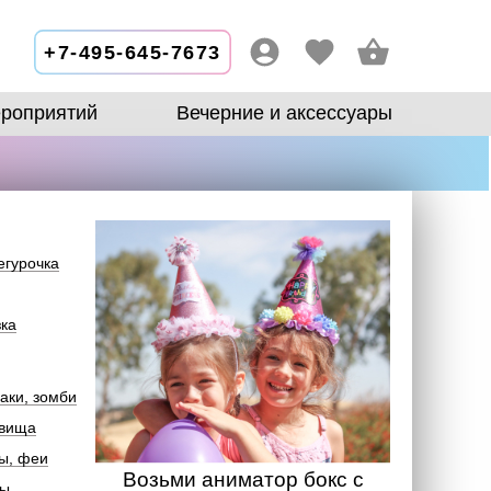
+7-495-645-7673
роприятий
Вечерние и аксессуары
егурочка
зка
аки, зомби
овища
ы, феи
Возьми аниматор бокс с
лы