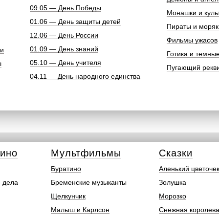
09.05 — День Победы
Монашки и куль
01.06 — День защиты детей
Пираты и моряк
12.06 — День России
Фильмы ужасов
01.09 — День знаний
ки
Готика и темны
05.10 — День учителя
л
Пугающий рекв
04.11 — День народного единства
кино
Мультфильмы
Сказки
Буратино
Аленький цветоче
 дела
Бременские музыканты
Золушка
Щелкунчик
Морозко
Малыш и Карлсон
Снежная королев