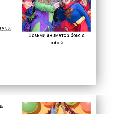
тура
Возьми аниматор бокс с
собой
а