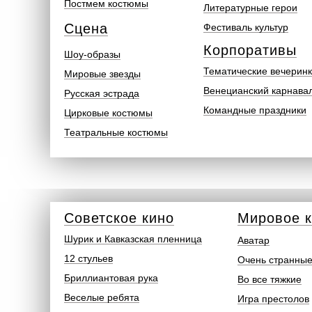
Постмем костюмы
Литературные герои
Сцена
Фестиваль культур
Корпоративы
Шоу-образы
Тематические вечерин
Мировые звезды
Венецианский карнава
Русская эстрада
Командные праздники
Цирковые костюмы
Театральные костюмы
Советское кино
Мировое 
Шурик и Кавказская пленница
Аватар
12 стульев
Очень странные
Бриллиантовая рука
Во все тяжкие
Веселые ребята
Игра престолов