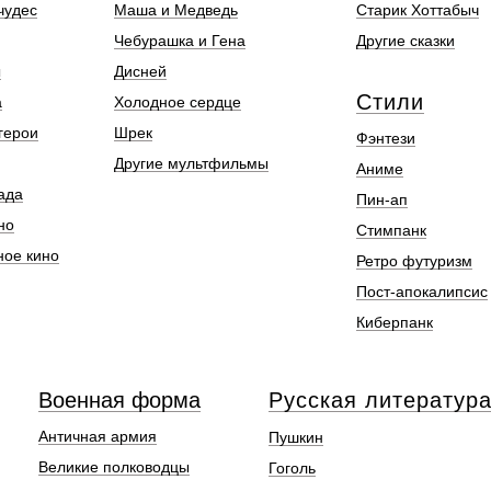
чудес
Маша и Медведь
Старик Хоттабыч
Чебурашка и Гена
Другие сказки
ы
Дисней
Стили
а
Холодное сердце
герои
Шрек
Фэнтези
Другие мультфильмы
Аниме
ада
Пин-ап
но
Стимпанк
ное кино
Ретро футуризм
Пост-апокалипсис
Киберпанк
Военная форма
Русская литератур
Античная армия
Пушкин
Великие полководцы
Гоголь