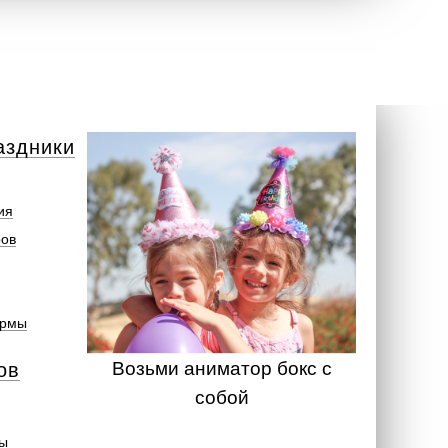
аздники
ия
ров
ормы
Возьми аниматор бокс с
ов
собой
ты