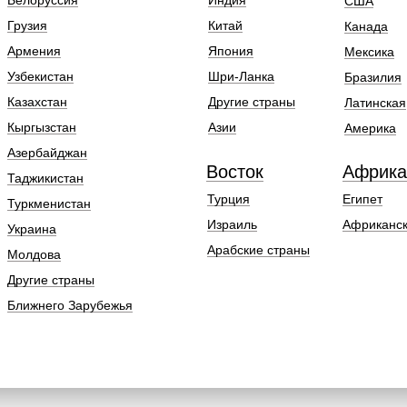
Белоруссия
Индия
США
Грузия
Китай
Канада
Армения
Япония
Мексика
Узбекистан
Шри-Ланка
Бразилия
Казахстан
Другие страны
Латинская
Кыргызстан
Азии
Америка
Азербайджан
Восток
Африка
Таджикистан
Турция
Египет
Туркменистан
Израиль
Африканск
Украина
Арабские страны
Молдова
Другие страны
Ближнего Зарубежья