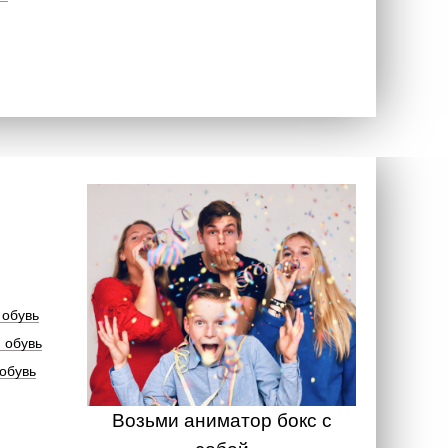
 обувь
 обувь
обувь
Возьми аниматор бокс с