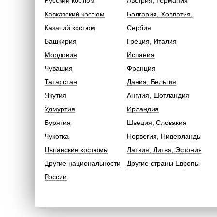
Русский костюм
Австрия, Германия
Кавказский костюм
Болгария, Хорватия,
Казачий костюм
Сербия
Башкирия
Греция, Италия
Мордовия
Испания
Чувашия
Франция
Татарстан
Дания, Бельгия
Якутия
Англия, Шотландия
Удмуртия
Ирландия
Бурятия
Швеция, Словакия
Чукотка
Норвегия, Нидерланды
Цыганские костюмы
Латвия, Литва, Эстония
Другие национальности
Другие страны Европы
России