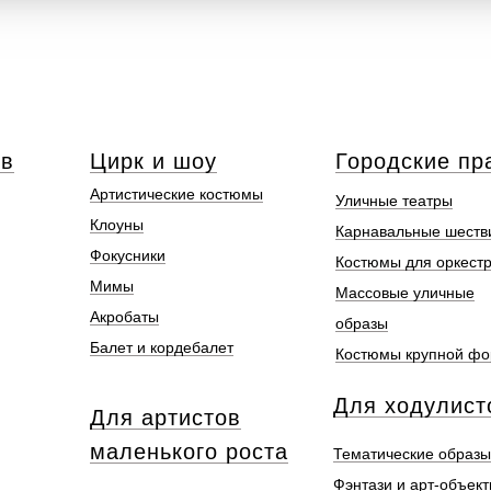
ов
Цирк и шоу
Городские пр
Артистические костюмы
Уличные театры
Клоуны
Карнавальные шеств
Фокусники
Костюмы для оркест
Мимы
Массовые уличные
Акробаты
образы
Балет и кордебалет
Костюмы крупной ф
Для ходулист
Для артистов
маленького роста
Тематические образы
Фэнтази и арт-объек