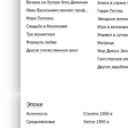
Вечера на Хуторе близ Диканьки
Алиса в стране 
Иван Васильевич меняет проф...
Гарри Поттер
Мэри Поппинс
Звездные воин
Свадьба в Малиновке
Игра в кальмар
Три мушкетера
Марвел и супер
Формула любви
Матрица
Другое отечественное кино
Мир Дикого Зап
Гангстерское ки
Другое зарубеж
Эпохи
Античность
Стиляги 1950-е
Средневековье
Хиппи 1960-е