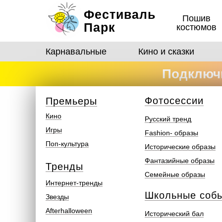
Фестиваль
Пошив
Парк
костюмов
Карнавальные
Кино и сказки
Подключи
костюмо
Ф
отосеcсии
Премьеры
Кино
Русский тренд
Игры
Fashion- образы
Поп-культура
Исторические образы
Фантазийные образы
Тренды
Семейные образы
Интернет-тренды
Школьные соб
Звезды
Afterhalloween
Исторический бал