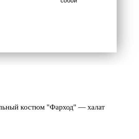
собой
льный костюм "Фарход" — халат