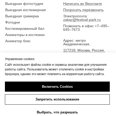
Выездная фотостудия
Написать во Вконтакте
Выездная костюмерная
Попросить перезвонить
Выездная гримерка
Электропочта:
zakaz@festival-park.ru
Фотодни
Позвонить в офис +7–495–
Костюмированный бал
645–7673
Аниматоры в костюмах
Адрес: метро
Аниматор бокс
Академическая,
117218, Москва, Россия,
ул. Новочеремушкинская
Управление cookies
25,
Сайт использует файлы cookie и сервисы аналитики для улучшения
5 эт., офис Фестиваль-парк
работы сайта. Пользователь может отключить cookie в настройках
браузера, однако это может повлиять на корректную работу сайта.
Включить Cookies
Tilda
Made on
Запретить использование
Выбрать, что разрешать