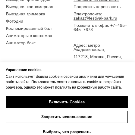
Выездная костюмерная
Попросить перезвонить
Выездная гримерка
Электропочта:
zakaz@festival-park.ru
Фотодни
Позвонить в офис +7–495–
Костюмированный бал
645–7673
Аниматоры в костюмах
Аниматор бокс
Адрес: метро
Академическая,
117218, Москва, Россия,
ул. Новочеремушкинская
25,
Управление cookies
5 эт., офис Фестиваль-парк
Сайт использует файлы cookie и сервисы аналитики для улучшения
работы сайта. Пользователь может отключить cookie в настройках
браузера, однако это может повлиять на корректную работу сайта.
Включить Cookies
Tilda
Made on
Запретить использование
Выбрать, что разрешать