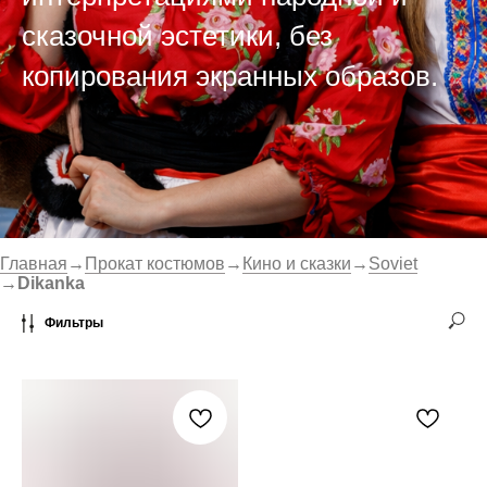
сказочной эстетики, без
копирования экранных образов.
Главная
→
Прокат костюмов
→
Кино и сказки
→
Soviet
→
Dikanka
Фильтры