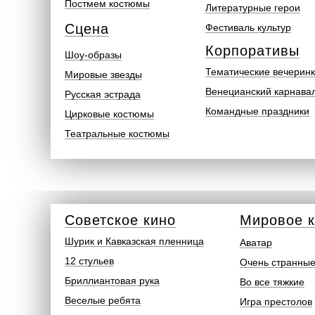
Постмем костюмы
Литературные герои
Сцена
Фестиваль культур
Корпоративы
Шоу-образы
Тематические вечерин
Мировые звезды
Венецианский карнава
Русская эстрада
Командные праздники
Цирковые костюмы
Театральные костюмы
Советское кино
Мировое 
Шурик и Кавказская пленница
Аватар
12 стульев
Очень странные
Бриллиантовая рука
Во все тяжкие
Веселые ребята
Игра престолов