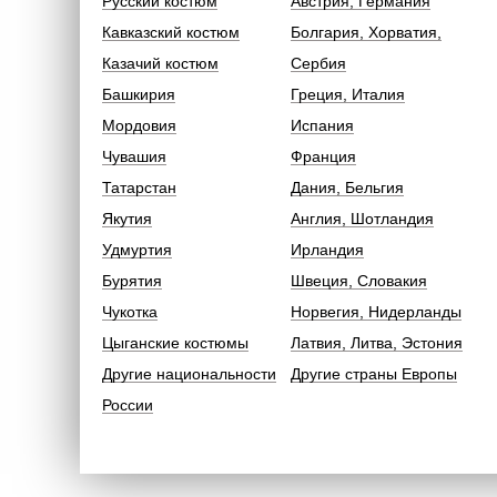
Русский костюм
Австрия, Германия
Кавказский костюм
Болгария, Хорватия,
Казачий костюм
Сербия
Башкирия
Греция, Италия
Мордовия
Испания
Чувашия
Франция
Татарстан
Дания, Бельгия
Якутия
Англия, Шотландия
Удмуртия
Ирландия
Бурятия
Швеция, Словакия
Чукотка
Норвегия, Нидерланды
Цыганские костюмы
Латвия, Литва, Эстония
Другие национальности
Другие страны Европы
России