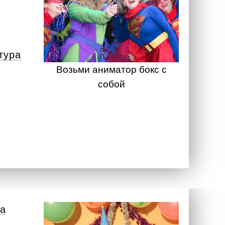
тура
Возьми аниматор бокс с
собой
а