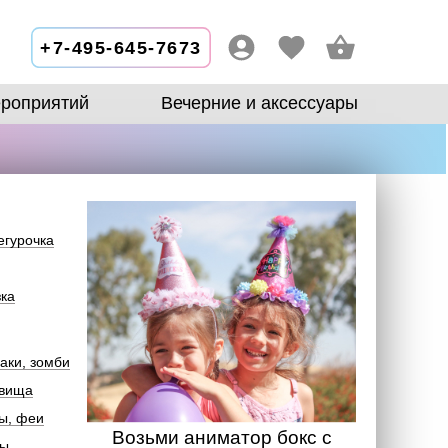
+7-495-645-7673
роприятий
Вечерние и аксессуары
егурочка
зка
аки, зомби
овища
ы, феи
Возьми аниматор бокс с
лы