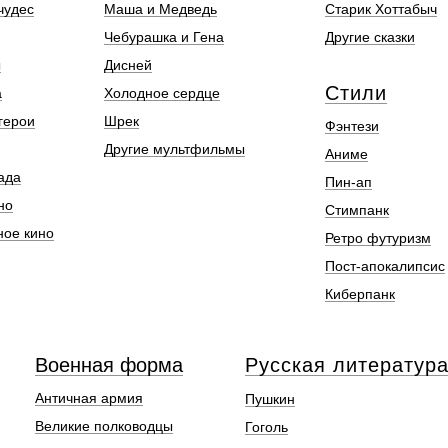
чудес
Маша и Медведь
Старик Хоттабыч
Чебурашка и Гена
Другие сказки
ы
Дисней
Стили
а
Холодное сердце
герои
Шрек
Фэнтези
Другие мультфильмы
Аниме
ада
Пин-ап
но
Стимпанк
ное кино
Ретро футуризм
Пост-апокалипсис
Киберпанк
Военная форма
Русская литератур
Античная армия
Пушкин
Великие полководцы
Гоголь