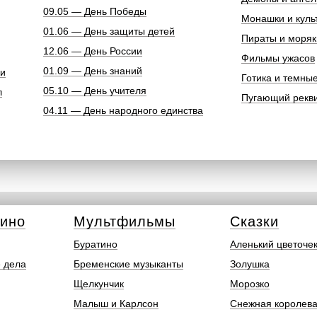
09.05 — День Победы
Монашки и куль
01.06 — День защиты детей
Пираты и моряк
12.06 — День России
Фильмы ужасов
01.09 — День знаний
ки
Готика и темны
05.10 — День учителя
л
Пугающий рекв
04.11 — День народного единства
кино
Мультфильмы
Сказки
Буратино
Аленький цветоче
 дела
Бременские музыканты
Золушка
Щелкунчик
Морозко
Малыш и Карлсон
Снежная королев