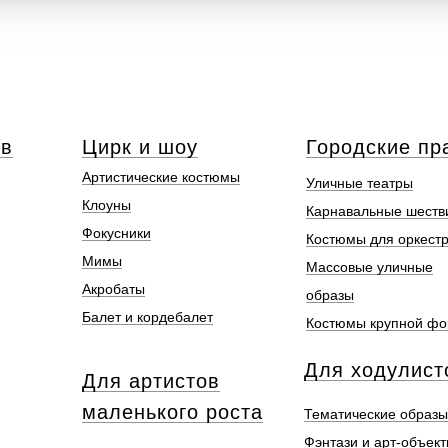
ов
Цирк и шоу
Городские пр
Артистические костюмы
Уличные театры
Клоуны
Карнавальные шеств
Фокусники
Костюмы для оркест
Мимы
Массовые уличные
Акробаты
образы
Балет и кордебалет
Костюмы крупной ф
Для ходулист
Для артистов
маленького роста
Тематические образы
Фэнтази и арт-объек