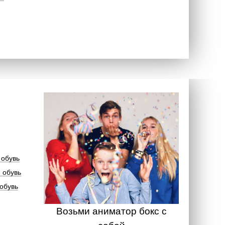
 обувь
 обувь
обувь
Возьми аниматор бокс с