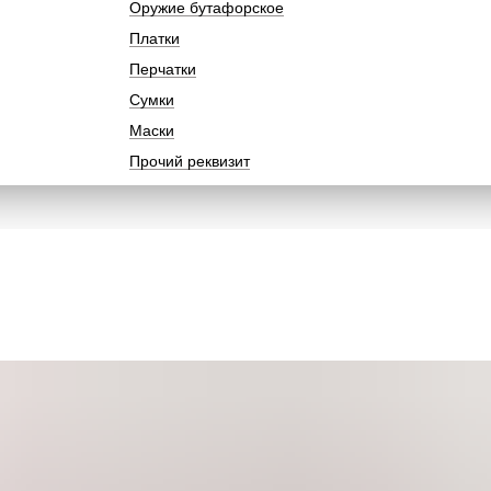
Оружие бутафорское
Платки
Перчатки
Сумки
Маски
Прочий реквизит