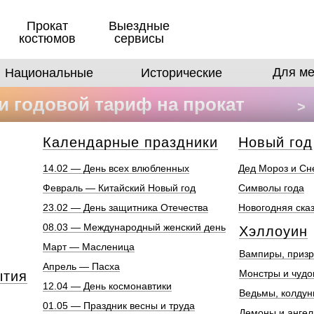
Прокат
Выездные
костюмов
сервисы
Для ме
Национальные
Исторические
 годовой тариф на прокат
>
в
Календарные праздники
Новый год
14.02 — День всех влюбленных
Дед Мороз и Сн
Февраль — Китайский Новый год
Символы года
23.02 — День защитника Отечества
Новогодняя ска
08.03 — Международный женский день
Хэллоуин
Март — Масленица
Вампиры, призр
Апрель — Пасха
Монстры и чуд
ытия
12.04 — День космонавтики
Ведьмы, колдун
01.05 — Праздник весны и труда
Демоны и анге