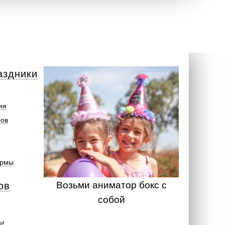
аздники
ия
ров
ормы
Возьми аниматор бокс с
ов
собой
ты