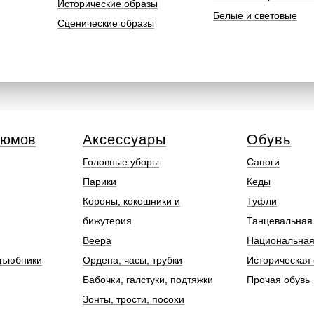
Исторические образы
Белые и световые
Сценические образы
тюмов
Аксессуары
Обувь
Головные уборы
Сапоги
Парики
Кеды
Короны, кокошники и
Туфли
бижутерия
Танцевальная
Веера
Национальная
дъюбники
Ордена, часы, трубки
Историческая 
Бабочки, галстуки, подтяжки
Прочая обувь
Зонты, трости, посохи