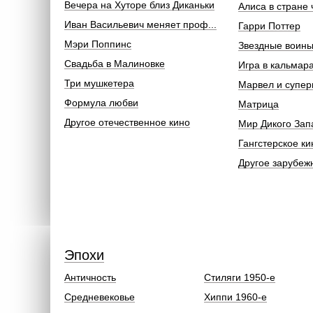
Вечера на Хуторе близ Диканьки
Алиса в стране 
Иван Васильевич меняет проф...
Гарри Поттер
Мэри Поппинс
Звездные воин
Свадьба в Малиновке
Игра в кальмар
Три мушкетера
Марвел и супер
Формула любви
Матрица
Другое отечественное кино
Мир Дикого Зап
Гангстерское ки
Другое зарубеж
Эпохи
Античность
Стиляги 1950-е
Средневековье
Хиппи 1960-е