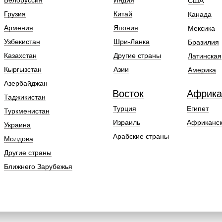
Белоруссия
Индия
США
Грузия
Китай
Канада
Армения
Япония
Мексика
Узбекистан
Шри-Ланка
Бразилия
Казахстан
Другие страны
Латинская
Кыргызстан
Азии
Америка
Азербайджан
Восток
Африка
Таджикистан
Турция
Египет
Туркменистан
Израиль
Африканск
Украина
Арабские страны
Молдова
Другие страны
Ближнего Зарубежья