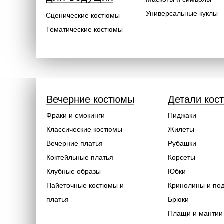
Универсальные куклы
Сценические костюмы
Тематические костюмы
Вечерние костюмы
Детали кос
Фраки и смокинги
Пиджаки
Классические костюмы
Жилеты
Вечерние платья
Рубашки
Коктейльные платья
Корсеты
Клубные образы
Юбки
Пайеточные костюмы и
Кринолины и по
платья
Брюки
Плащи и мантии