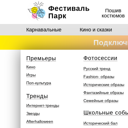
Фестиваль
Пошив
Парк
костюмов
Карнавальные
Кино и сказки
Подключи
костюмо
Ф
отосеcсии
Премьеры
Кино
Русский тренд
Игры
Fashion- образы
Поп-культура
Исторические образы
Фантазийные образы
Тренды
Семейные образы
Интернет-тренды
Школьные соб
Звезды
Afterhalloween
Исторический бал