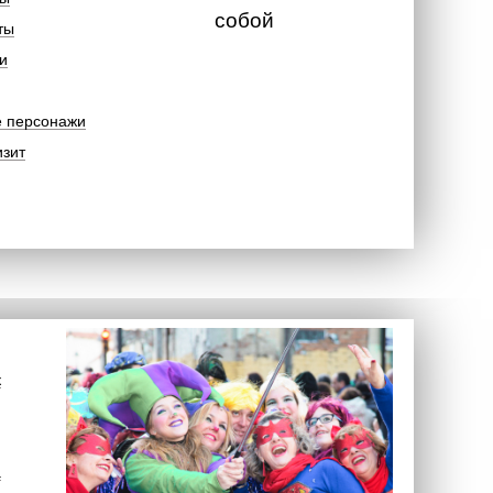
собой
ты
и
е персонажи
изит
к
а