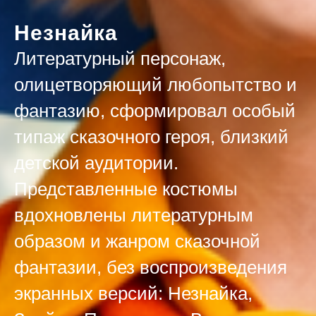
Незнайка
Литературный персонаж,
олицетворяющий любопытство и
фантазию, сформировал особый
типаж сказочного героя, близкий
детской аудитории.
Представленные костюмы
вдохновлены литературным
образом и жанром сказочной
фантазии, без воспроизведения
экранных версий: Незнайка,