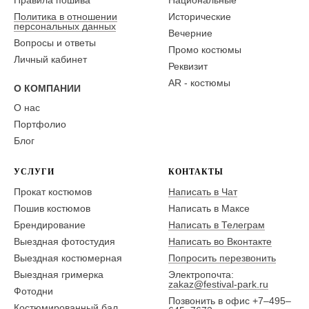
Правила пошива
Национальные
Политика в отношении
Исторические
персональных данных
Вечерние
Вопросы и ответы
Промо костюмы
Личный кабинет
Реквизит
AR - костюмы
О КОМПАНИИ
О нас
Портфолио
Блог
УСЛУГИ
КОНТАКТЫ
Прокат костюмов
Написать в Чат
Пошив костюмов
Написать в Максе
Брендирование
Написать в Телеграм
Выездная фотостудия
Написать во Вконтакте
Выездная костюмерная
Попросить перезвонить
Выездная гримерка
Электропочта:
zakaz@festival-park.ru
Фотодни
Позвонить в офис +7–495–
Костюмированный бал