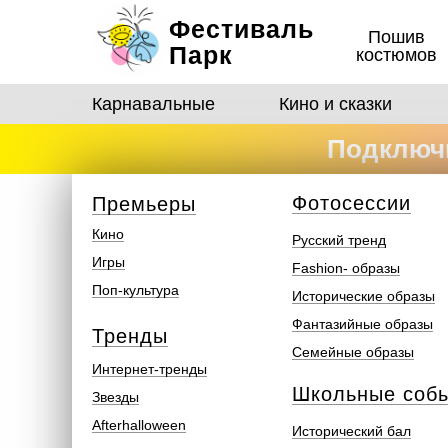
Фестиваль
Пошив
Парк
костюмов
Карнавальные
Кино и сказки
Подключи
костюмо
Ф
отосеcсии
Премьеры
Кино
Русский тренд
Игры
Fashion- образы
Поп-культура
Исторические образы
Фантазийные образы
Тренды
Семейные образы
Интернет-тренды
Школьные соб
Звезды
Afterhalloween
Исторический бал