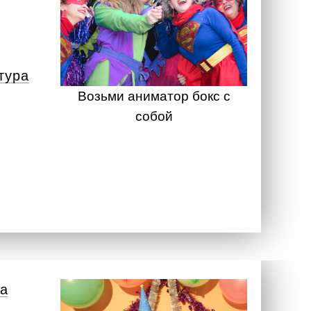
тура
Возьми аниматор бокс с
собой
а