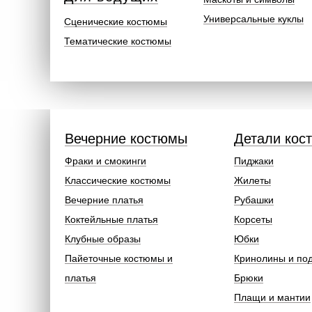
Универсальные куклы
Сценические костюмы
Тематические костюмы
Вечерние костюмы
Детали кос
Фраки и смокинги
Пиджаки
Классические костюмы
Жилеты
Вечерние платья
Рубашки
Коктейльные платья
Корсеты
Клубные образы
Юбки
Пайеточные костюмы и
Кринолины и по
платья
Брюки
Плащи и мантии