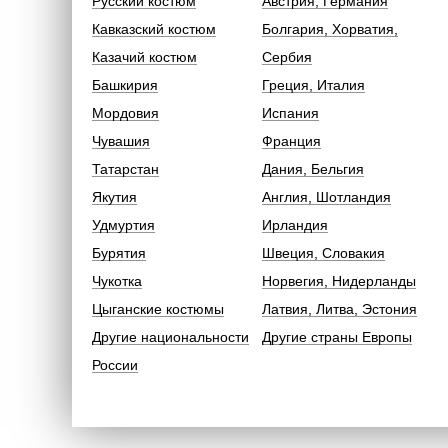
Русский костюм
Австрия, Германия
Кавказский костюм
Болгария, Хорватия,
Казачий костюм
Сербия
Башкирия
Греция, Италия
Мордовия
Испания
Чувашия
Франция
Татарстан
Дания, Бельгия
Якутия
Англия, Шотландия
Удмуртия
Ирландия
Бурятия
Швеция, Словакия
Чукотка
Норвегия, Нидерланды
Цыганские костюмы
Латвия, Литва, Эстония
Другие национальности
Другие страны Европы
России