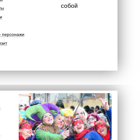
собой
ты
и
е персонажи
изит
к
а