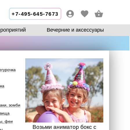
+7-495-645-7673
роприятий
Вечерние и аксессуары
егурочка
зка
аки, зомби
овища
ы, феи
Возьми аниматор бокс с
лы