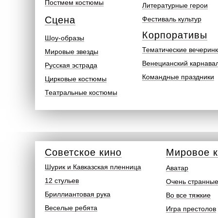
Постмем костюмы
Литературные герои
Сцена
Фестиваль культур
Корпоративы
Шоу-образы
Тематические вечерин
Мировые звезды
Венецианский карнава
Русская эстрада
Командные праздники
Цирковые костюмы
Театральные костюмы
Советское кино
Мировое 
Шурик и Кавказская пленница
Аватар
12 стульев
Очень странные
Бриллиантовая рука
Во все тяжкие
Веселые ребята
Игра престолов