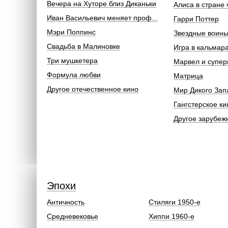
Вечера на Хуторе близ Диканьки
Алиса в стране 
Иван Васильевич меняет проф...
Гарри Поттер
Мэри Поппинс
Звездные воин
Свадьба в Малиновке
Игра в кальмар
Три мушкетера
Марвел и супер
Формула любви
Матрица
Другое отечественное кино
Мир Дикого Зап
Гангстерское ки
Другое зарубеж
Эпохи
Античность
Стиляги 1950-е
Средневековье
Хиппи 1960-е