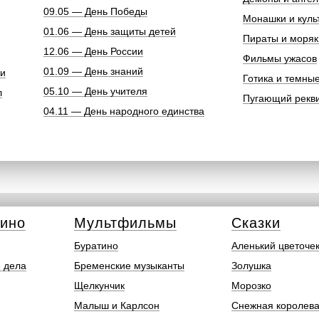
09.05 — День Победы
Монашки и куль
01.06 — День защиты детей
Пираты и моряк
12.06 — День России
Фильмы ужасов
01.09 — День знаний
ки
Готика и темны
05.10 — День учителя
л
Пугающий рекв
04.11 — День народного единства
кино
Мультфильмы
Сказки
Буратино
Аленький цветоче
 дела
Бременские музыканты
Золушка
Щелкунчик
Морозко
Малыш и Карлсон
Снежная королев