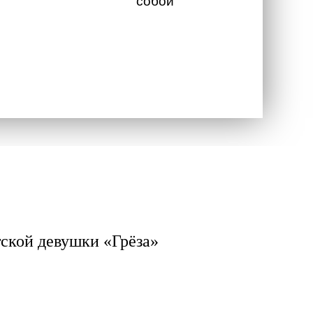
собой
тской девушки «Грёза»