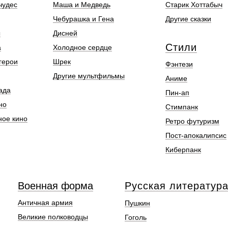
чудес
Маша и Медведь
Старик Хоттабыч
Чебурашка и Гена
Другие сказки
ы
Дисней
Стили
а
Холодное сердце
герои
Шрек
Фэнтези
Другие мультфильмы
Аниме
ада
Пин-ап
но
Стимпанк
ное кино
Ретро футуризм
Пост-апокалипсис
Киберпанк
Военная форма
Русская литератур
Античная армия
Пушкин
Великие полководцы
Гоголь