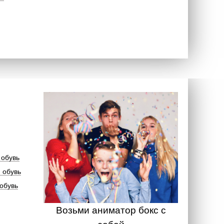
 обувь
 обувь
обувь
Возьми аниматор бокс с