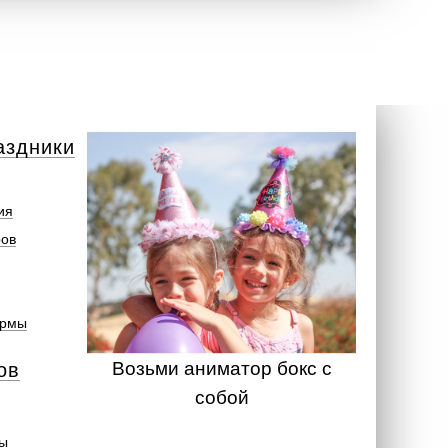
аздники
ия
ров
ормы
Возьми аниматор бокс с
ов
собой
ты