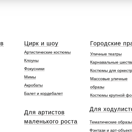
ов
Цирк и шоу
Городские пр
Артистические костюмы
Уличные театры
Клоуны
Карнавальные шеств
Фокусники
Костюмы для оркест
Мимы
Массовые уличные
Акробаты
образы
Балет и кордебалет
Костюмы крупной ф
Для ходулист
Для артистов
маленького роста
Тематические образы
Фэнтази и арт-объек