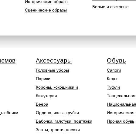
Исторические образы
Белые и световые
Сценические образы
тюмов
Аксессуары
Обувь
Головные уборы
Сапоги
Парики
Кеды
Короны, кокошники и
Туфли
бижутерия
Танцевальная
Веера
Национальная
дъюбники
Ордена, часы, трубки
Историческая 
Бабочки, галстуки, подтяжки
Прочая обувь
Зонты, трости, посохи