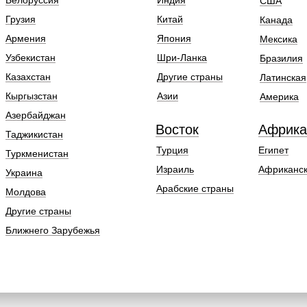
Белоруссия
Индия
США
Грузия
Китай
Канада
Армения
Япония
Мексика
Узбекистан
Шри-Ланка
Бразилия
Казахстан
Другие страны
Латинская
Кыргызстан
Азии
Америка
Азербайджан
Восток
Африка
Таджикистан
Турция
Египет
Туркменистан
Израиль
Африканск
Украина
Арабские страны
Молдова
Другие страны
Ближнего Зарубежья