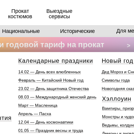
Прокат
Выездные
костюмов
сервисы
Для ме
Национальные
Исторические
 годовой тариф на прокат
>
в
Календарные праздники
Новый год
14.02 — День всех влюбленных
Дед Мороз и Сн
Февраль — Китайский Новый год
Символы года
23.02 — День защитника Отечества
Новогодняя ска
08.03 — Международный женский день
Хэллоуин
Март — Масленица
Вампиры, призр
Апрель — Пасха
Монстры и чуд
ытия
12.04 — День космонавтики
Ведьмы, колдун
01.05 — Праздник весны и труда
Демоны и анге